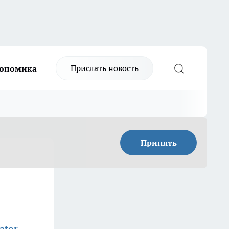
Прислать новость
ономика
Принять
ator