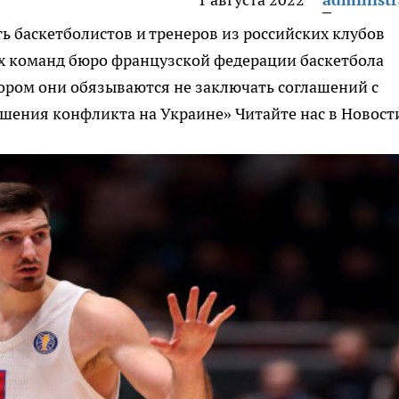
ь баскетболистов и тренеров из российских клубов
х команд бюро французской федерации баскетбола
ором они обязываются не заключать соглашений с
ршения конфликта на Украине»
Читайте нас в Новост