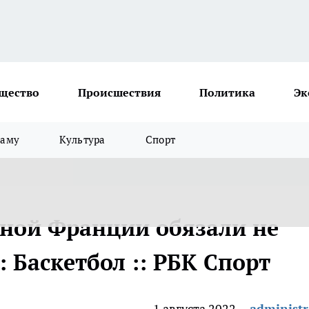
щество
Происшествия
Политика
Эк
ламу
Культура
Спорт
рной Франции обязали не
: Баскетбол :: РБК Спорт
1 августа 2022
administr