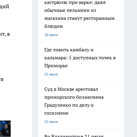
кастрюлю при варке: даже
ющий
обычные пельмени из
магазина станут ресторанным
блюдом
т, в
20 июля
Где ловить камбалу и
кальмара: 5 доступных точек в
Приморье
23 июля
ся
Суд в Москве арестовал
приморского бизнесмена
Градуленко по делу о
госизмене
23 июля
Во Владивостоке 21 июля