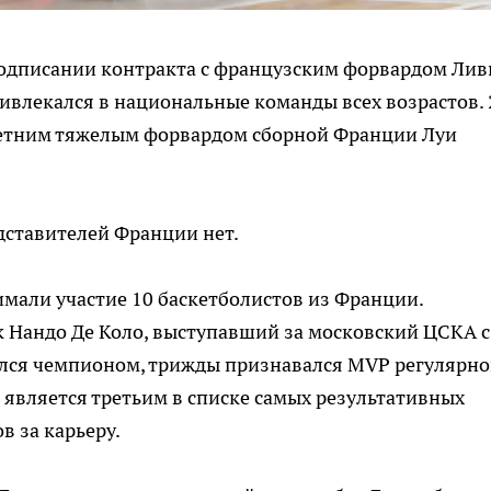
одписании контракта с французским форвардом Лив
ивлекался в национальные команды всех возрастов. 
летним тяжелым форвардом сборной Франции Луи
дставителей Франции нет.
имали участие 10 баскетболистов из Франции.
 Нандо Де Коло, выступавший за московский ЦСКА с
вился чемпионом, трижды признавался MVP регулярно
 является третьим в списке самых результативных
в за карьеру.