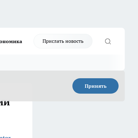
Прислать новость
ономика
Принять
ии
ator