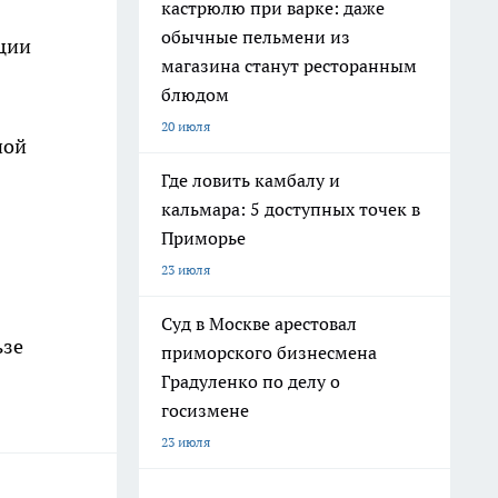
кастрюлю при варке: даже
обычные пельмени из
ации
магазина станут ресторанным
блюдом
20 июля
ной
Где ловить камбалу и
кальмара: 5 доступных точек в
Приморье
23 июля
Суд в Москве арестовал
ьзе
приморского бизнесмена
Градуленко по делу о
госизмене
23 июля