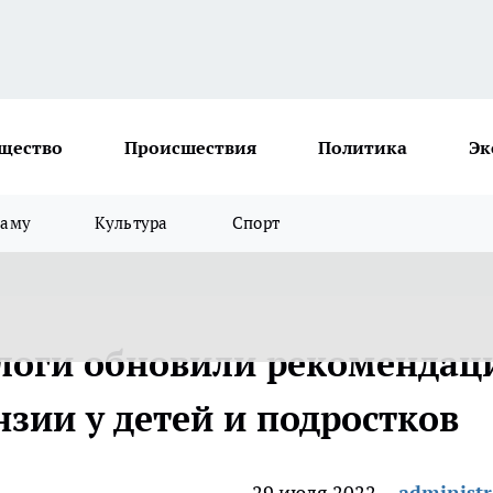
щество
Происшествия
Политика
Эк
ламу
Культура
Спорт
логи обновили рекомендац
зии у детей и подростков
29 июля 2022
administr