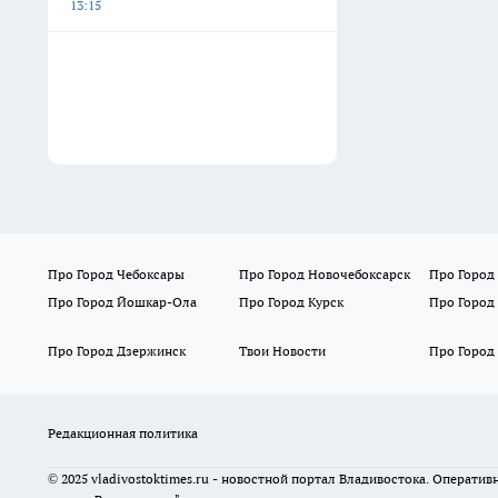
13:15
Про Город Чебоксары
Про Город Новочебоксарск
Про Город
Про Город Йошкар-Ола
Про Город Курск
Про Город
Про Город Дзержинск
Твои Новости
Про Город
Редакционная политика
© 2025 vladivostoktimes.ru - новостной портал Владивостока. Операти