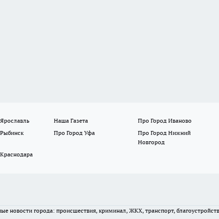
 Ярославль
Наша Газета
Про Город Иваново
 Рыбинск
Про Город Уфа
Про Город Нижний
Новгород
 Краснодара
вные новости города: происшествия, криминал, ЖКХ, транспорт, благоустройст