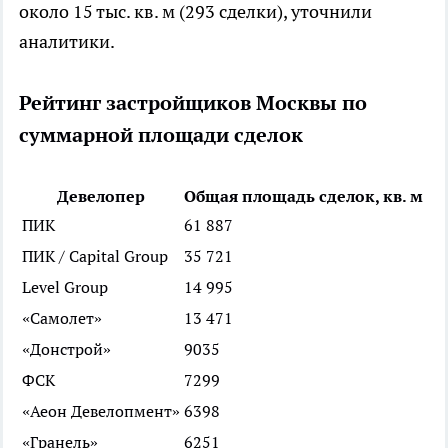
около 15 тыс. кв. м (293 сделки), уточнили
аналитики.
Рейтинг застройщиков Москвы по
суммарной площади сделок
Девелопер
Общая площадь сделок, кв. м
ПИК
61 887
ПИК / Capital Group
35 721
Level Group
14 995
«Самолет»
13 471
«Донстрой»
9035
ФСК
7299
«Аеон Девелопмент»
6398
«Гранель»
6251