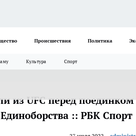
щество
Происшествия
Политика
Эк
ламу
Культура
Спорт
ли из UFC перед поединком 
 Единоборства :: РБК Спорт
27 июля 2022
administr