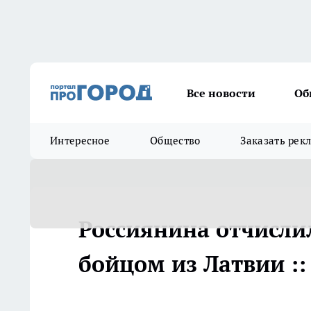
Все новости
Об
Интересное
Общество
Заказать рек
Россиянина отчисли
бойцом из Латвии ::