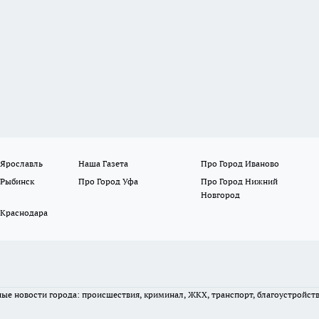
 Ярославль
Наша Газета
Про Город Иваново
 Рыбинск
Про Город Уфа
Про Город Нижний
Новгород
 Краснодара
вные новости города: происшествия, криминал, ЖКХ, транспорт, благоустройст