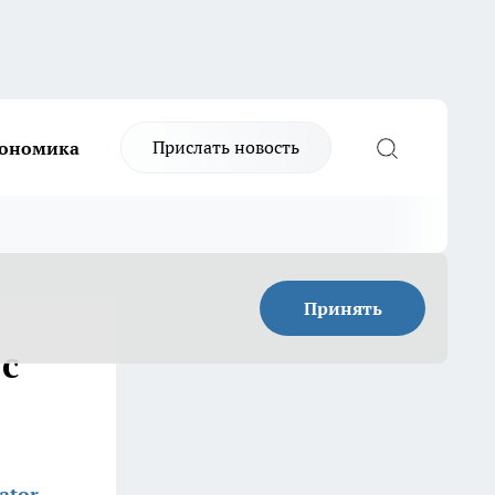
Прислать новость
ономика
Принять
с
ator