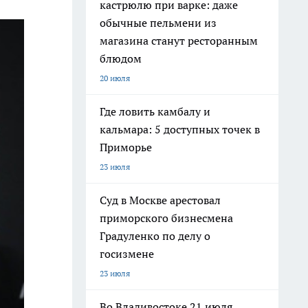
кастрюлю при варке: даже
обычные пельмени из
магазина станут ресторанным
блюдом
20 июля
Где ловить камбалу и
кальмара: 5 доступных точек в
Приморье
23 июля
Суд в Москве арестовал
приморского бизнесмена
Градуленко по делу о
госизмене
23 июля
Во Владивостоке 21 июля