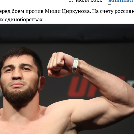
еред боем против Миши Циркунова. На счету россия
ых единоборствах