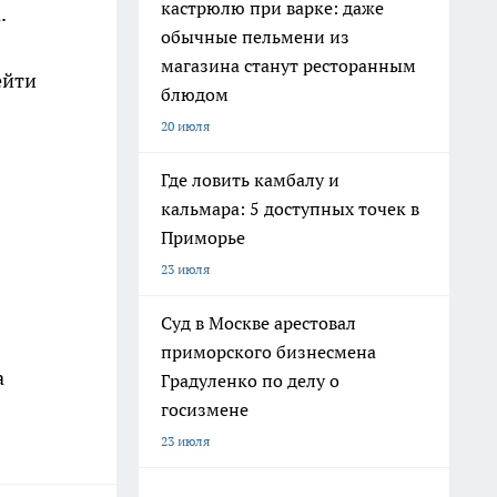
кастрюлю при варке: даже
.
обычные пельмени из
магазина станут ресторанным
ейти
блюдом
20 июля
Где ловить камбалу и
кальмара: 5 доступных точек в
Приморье
23 июля
Суд в Москве арестовал
приморского бизнесмена
а
Градуленко по делу о
госизмене
23 июля