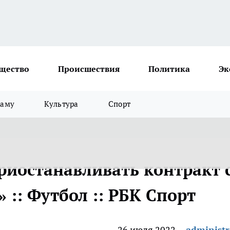
щество
Происшествия
Политика
Эк
ламу
Культура
Спорт
риостанавливать контракт 
 :: Футбол :: РБК Спорт
26 июля 2022
administr