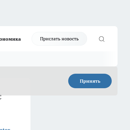
Прислать новость
ономика
Принять
с
ator