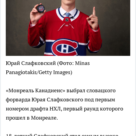
Юрай Слафковский
(Фото: Minas
Panagiotakis/Getty Images)
«Монреаль Канадиенс» выбрал словацкого
форварда Юрая Слафковского под первым
номером драфта НХЛ, первый раунд которого
прошел в Монреале.
18-летний Слафковский стал самым высоко