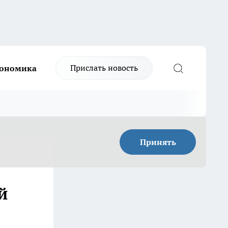
Прислать новость
ономика
Принять
й