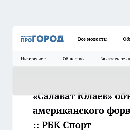
Все новости
Об
Интересное
Общество
Заказать рек
«Салават Юлаев» об
американского форва
:: РБК Спорт