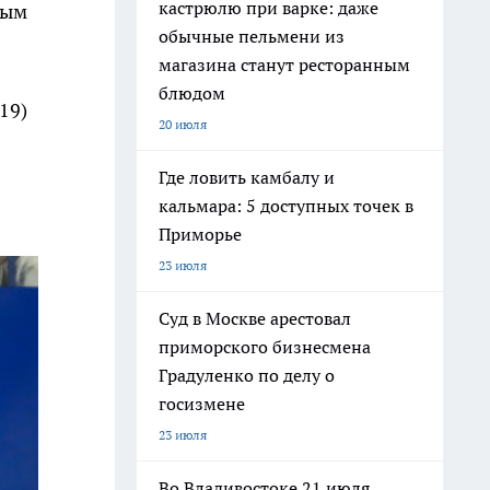
кастрюлю при варке: даже
ным
обычные пельмени из
магазина станут ресторанным
блюдом
19)
20 июля
Где ловить камбалу и
кальмара: 5 доступных точек в
Приморье
23 июля
Суд в Москве арестовал
приморского бизнесмена
Градуленко по делу о
госизмене
23 июля
Во Владивостоке 21 июля