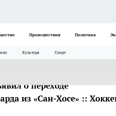
щество
Происшествия
Политика
Эк
ламу
Культура
Спорт
ъявил о переходе
рда из «Сан-Хосе» :: Хокке