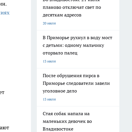
ин.
планово отключат свет по
ниях
десяткам адресов
20 июля
В Приморье рухнул в воду мост
с детьми: одному мальчику
оторвало палец
13 июля
После обрушения пирса в
Приморье следователи завели
уголовное дело
ет
13 июля
Стая собак напала на
маленьких девочек во
вают
Владивостоке