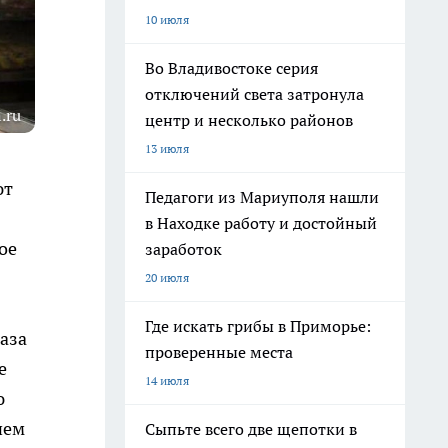
10 июля
Во Владивостоке серия
отключений света затронула
.ru
центр и несколько районов
13 июля
ют
Педагоги из Мариуполя нашли
в Находке работу и достойный
ое
заработок
20 июля
Где искать грибы в Приморье:
аза
проверенные места
е
14 июля
ю
чем
Сыпьте всего две щепотки в