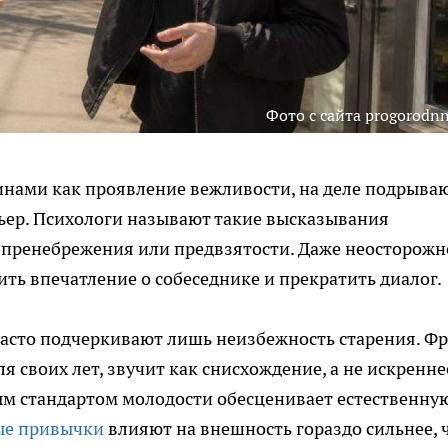
Фото с сайта progorodnn
нами как проявление вежливости, на деле подрыва
ьер. Психологи называют такие высказывания
 пренебрежения или предвзятости. Даже неосторожн
ть впечатление о собеседнике и прекратить диалог.
часто подчеркивают лишь неизбежность старения. Фр
я своих лет, звучит как снисхождение, а не искренне
ым стандартом молодости обесценивает естественну
ые привычки
влияют на внешность гораздо сильнее, 