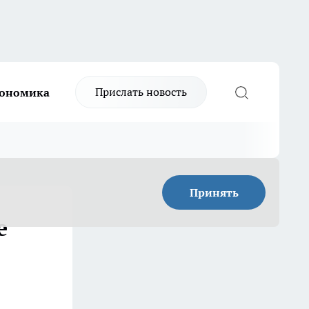
Прислать новость
ономика
Принять
е