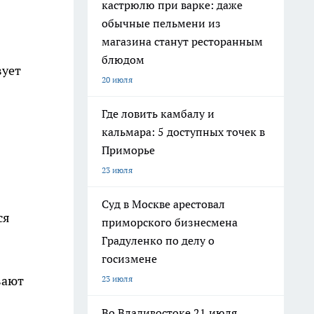
кастрюлю при варке: даже
обычные пельмени из
магазина станут ресторанным
блюдом
вует
20 июля
Где ловить камбалу и
кальмара: 5 доступных точек в
Приморье
23 июля
Суд в Москве арестовал
ся
приморского бизнесмена
Градуленко по делу о
госизмене
вают
23 июля
Во Владивостоке 21 июля