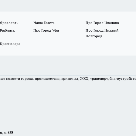
 Ярославль
Наша Газета
Про Город Иваново
 Рыбинск
Про Город Уфа
Про Город Нижний
Новгород
 Краснодара
вные новости города: происшествия, криминал, ЖКХ, транспорт, благоустройст
, д. 63В