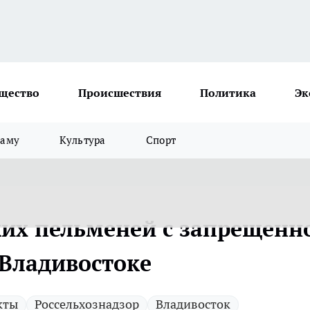
щество
Происшествия
Политика
Эк
ламу
Культура
Спорт
ких пельменей с запрещенн
 Владивостоке
кты
Россельхознадзор
Владивосток