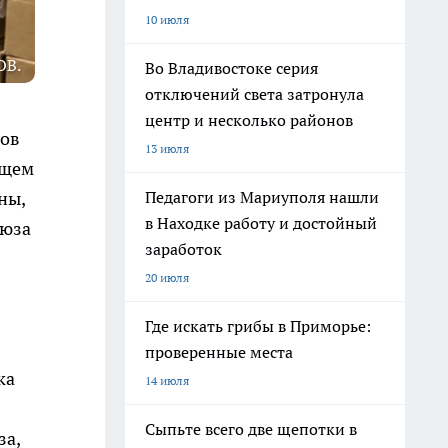
10 июля
ОВ.
Во Владивостоке серия
отключений света затронула
центр и несколько районов
тов
13 июля
ющем
Педагоги из Мариуполя нашли
ны,
в Находке работу и достойный
оюза
заработок
20 июля
Где искать грибы в Приморье:
проверенные места
ка
14 июля
Сыпьте всего две щепотки в
за,