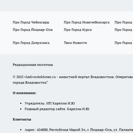
Про Город Чебоксары
Про Город Новочебоксарск
Про Город
Про Город Йошкар-Ола
Про Город Курск
Про Город
Про Город Дзержинск
Твои Новости
Про Город
Редакционная политика
© 2025 vladivostoktimes.ru - новостной портал Владивостока. Операти
города Владивосток"
О компании:
Учредитель: ИП Карелин Н.Ю
Главный редактор сайта: Карелин Н.Ю.
Контакты
Адрес: 424000, Республика Марий Эл, г. Йошкар-Ола, ул. Палантая