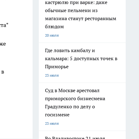
кастрюлю при варке: даже
обычные пельмени из
магазина станут ресторанным
та"
блюдом
20 июля
уже
Где ловить камбалу и
кальмара: 5 доступных точек в
Приморье
 в
23 июля
Суд в Москве арестовал
приморского бизнесмена
Градуленко по делу о
госизмене
23 июля
Во Владивостоке 21 июля