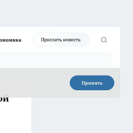
Прислать новость
ономика
Принять
ой