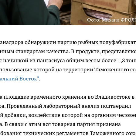
Фото: Михаил ФРОЛ
ознадзора обнаружили партию рыбных полуфабрика
нным стандартам качества. В продукте, представля
с начинкой из пангасиуса общим весом более 1,8 тон
пользование которой на территории Таможенного с
Дальний Восток"
.
а площадке временного хранения во Владивостоке в
ра. Проведенный лабораторный анализ подтвердил
ой добавки, воздействие которой на организм челове
. В связи с этим вся товарная партия признана
ребования технических регламентов Таможенного сою