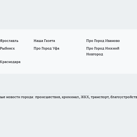
 Ярославль
Наша Газета
Про Город Иваново
 Рыбинск
Про Город Уфа
Про Город Нижний
Новгород
 Краснодара
вные новости города: происшествия, криминал, ЖКХ, транспорт, благоустройст