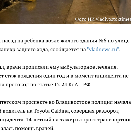
Фото ИИ vladivostoktimes
 наезд на ребенка возле жилого здания №6 по улице
аневр заднего хода, сообщается на
"vladnews.ru"
.
ал, врачи прописали ему амбулаторное лечение.
т стаж вождения один год и в момент инцидента не
а протокол по статье 12.24 КоАП РФ.
итетском проспекте во Владивостоке полиция начала
 водитель на Toyota Caldina, совершая разворот,
инцидента. 14-летний пассажир второго транспортно
валась помощь врачей.