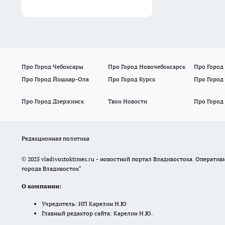
Про Город Чебоксары
Про Город Новочебоксарск
Про Город
Про Город Йошкар-Ола
Про Город Курск
Про Город
Про Город Дзержинск
Твои Новости
Про Город
Редакционная политика
© 2025 vladivostoktimes.ru - новостной портал Владивостока. Операти
города Владивосток"
О компании:
Учредитель: ИП Карелин Н.Ю
Главный редактор сайта: Карелин Н.Ю.