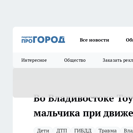
Все новости
Об
Интересное
Общество
Заказать рек
Во Владивостоке Toy
мальчика при движ
Дети
ДТП
ГИБДД
Травма
Вла