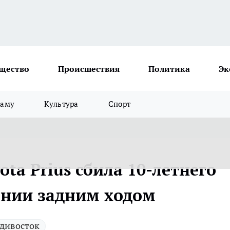
щество
Происшествия
Политика
Эк
ламу
Культура
Спорт
ota Prius сбила 10-летнего
ении задним ходом
дивосток