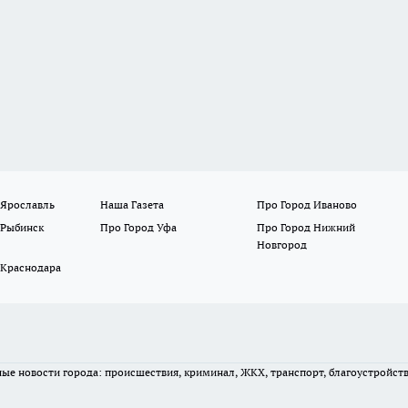
 Ярославль
Наша Газета
Про Город Иваново
 Рыбинск
Про Город Уфа
Про Город Нижний
Новгород
 Краснодара
вные новости города: происшествия, криминал, ЖКХ, транспорт, благоустройст