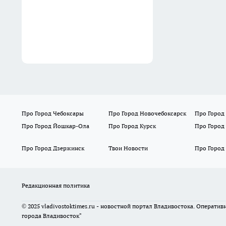
Про Город Чебоксары
Про Город Новочебоксарск
Про Город
Про Город Йошкар-Ола
Про Город Курск
Про Город
Про Город Дзержинск
Твои Новости
Про Город
Редакционная политика
© 2025 vladivostoktimes.ru - новостной портал Владивостока. Операти
города Владивосток"