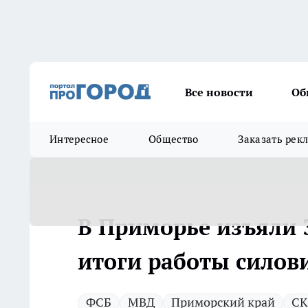
Все новости
Об
Интересное
Общество
Заказать рек
В Приморье изъяли 
итоги работы силови
ФСБ
МВД
Приморский край
СК