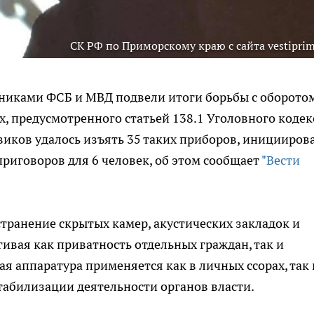
СК РФ по Приморскому краю с сайта vestiprim
дниками ФСБ и МВД подвели итоги борьбы с оборото
, предусмотренного статьей 138.1 Уголовного кодекс
иков удалось изъять 35 таких приборов, инициирова
приговоров для 6 человек, об этом сообщает
"Вести
странение скрытых камер, акустических закладок и
гивая как приватность отдельных граждан, так и
я аппаратура применяется как в личных ссорах, так 
билизации деятельности органов власти.