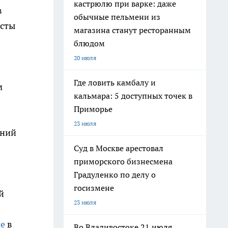
кастрюлю при варке: даже
в
обычные пельмени из
исты
магазина станут ресторанным
блюдом
20 июля
Где ловить камбалу и
м
кальмара: 5 доступных точек в
Приморье
23 июля
ений
Суд в Москве арестовал
приморского бизнесмена
Градуленко по делу о
госизмене
й
23 июля
ие
в
Во Владивостоке 21 июля