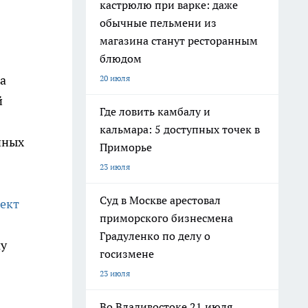
кастрюлю при варке: даже
обычные пельмени из
магазина станут ресторанным
блюдом
а
20 июля
й
Где ловить камбалу и
кальмара: 5 доступных точек в
нных
Приморье
23 июля
Суд в Москве арестовал
ект
приморского бизнесмена
Градуленко по делу о
му
госизмене
23 июля
Во Владивостоке 21 июля