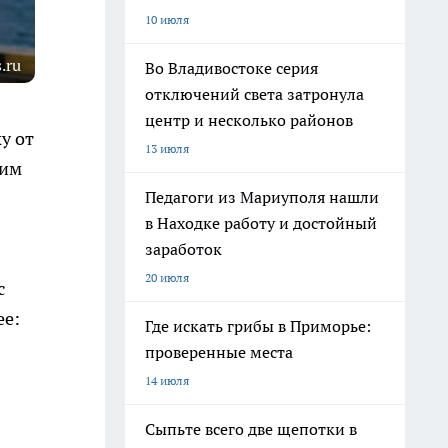
10 июля
.ru
Во Владивостоке серия
отключений света затронула
центр и несколько районов
у от
13 июля
ким
Педагоги из Мариуполя нашли
в Находке работу и достойный
заработок
20 июля
с
ее:
Где искать грибы в Приморье:
проверенные места
14 июля
Сыпьте всего две щепотки в