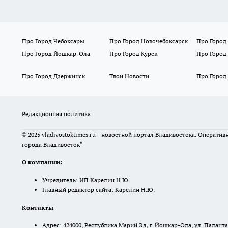
Про Город Чебоксары
Про Город Новочебоксарск
Про Город
Про Город Йошкар-Ола
Про Город Курск
Про Город
Про Город Дзержинск
Твои Новости
Про Город
Редакционная политика
© 2025 vladivostoktimes.ru - новостной портал Владивостока. Операти
города Владивосток"
О компании:
Учредитель: ИП Карелин Н.Ю
Главный редактор сайта: Карелин Н.Ю.
Контакты
Адрес: 424000, Республика Марий Эл, г. Йошкар-Ола, ул. Палантая