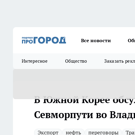
Все новости
Об
Интересное
Общество
Заказать рек
В Южной Корее обсу
Севморпути во Влад
Экспорт
нефть
переговоры
Тра