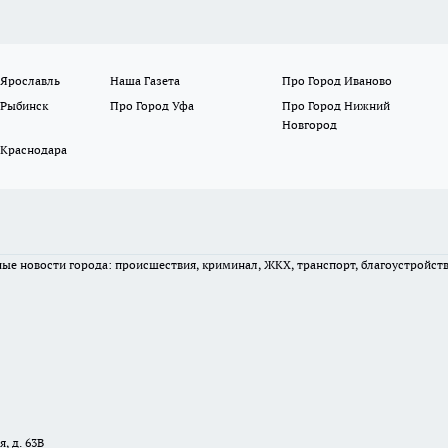
 Ярославль
Наша Газета
Про Город Иваново
 Рыбинск
Про Город Уфа
Про Город Нижний
Новгород
 Краснодара
вные новости города: происшествия, криминал, ЖКХ, транспорт, благоустройст
, д. 63В