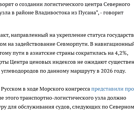
ворят о создании логистического центра Северного
зла в районе Владивостока из Пусана", - говорит
кт, направленный на укрепление статуса государств
том на задействование Севморпути. В навигационны
тому пути в азиатские страны сократилась на 4,2%,
перты Центра ценовых индексов не ожидают существе
углеводородов по данному маршруту в 2026 году.
 Русском в ходе Морского конгресса
представили про
ие этого транспортно-логистического узла должно
ру для обслуживания судов, следующих по Северно