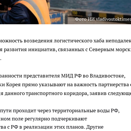
Фото ИИ vladivostoktimes
ожность возведения логистического хаба неподалек
ля развития инициатив, связанных с Северным морс
.
занности представителя МИД РФ во Владивостоке,
ки Корея прямо указывают на важность партнерства 
я данного транспортного коридора, заявив следующ
рпути проходит через территориальные воды РФ,
чном поле регулярно подчеркивают
ва с РФ в реализации этих планов. Другие