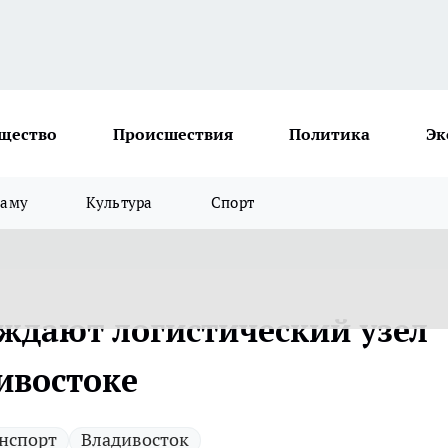
щество
Происшествия
Политика
Эк
ламу
Культура
Спорт
ждают логистический узел
ивостоке
нспорт
Владивосток