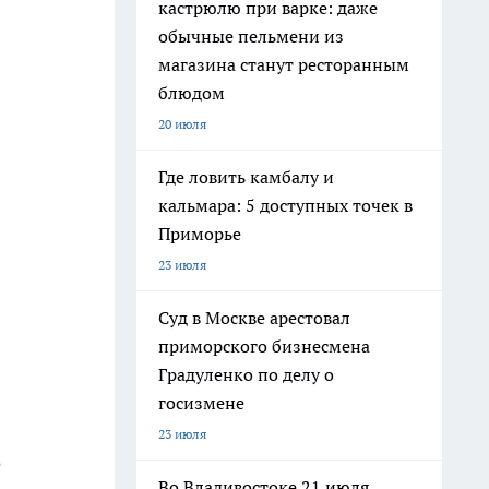
кастрюлю при варке: даже
обычные пельмени из
магазина станут ресторанным
блюдом
20 июля
Где ловить камбалу и
кальмара: 5 доступных точек в
Приморье
23 июля
Суд в Москве арестовал
приморского бизнесмена
Градуленко по делу о
госизмене
23 июля
е
Во Владивостоке 21 июля