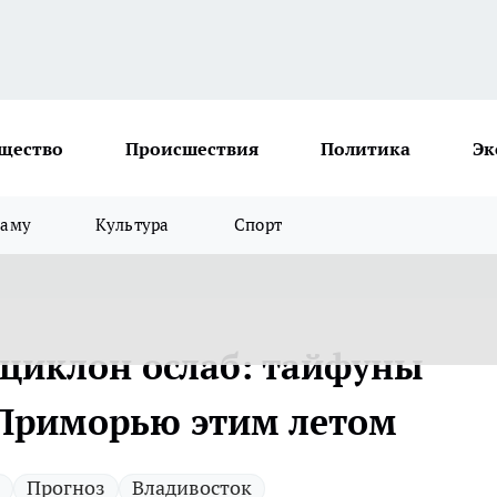
щество
Происшествия
Политика
Эк
ламу
Культура
Спорт
циклон ослаб: тайфуны
 Приморью этим летом
Прогноз
Владивосток