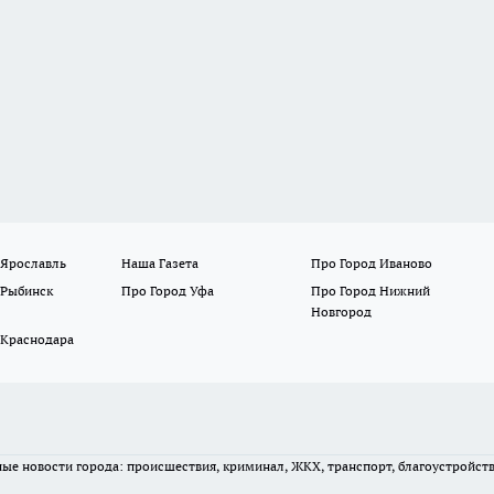
 Ярославль
Наша Газета
Про Город Иваново
 Рыбинск
Про Город Уфа
Про Город Нижний
Новгород
 Краснодара
вные новости города: происшествия, криминал, ЖКХ, транспорт, благоустройст