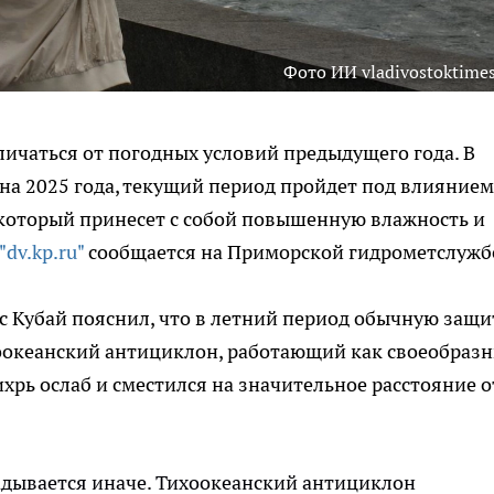
Фото ИИ vladivostoktimes
личаться от погодных условий предыдущего года. В
она 2025 года, текущий период пройдет под влиянием
который принесет с собой повышенную влажность и
"dv.kp.ru"
сообщается на Приморской гидрометслужб
 Кубай пояснил, что в летний период обычную защи
хоокеанский антициклон, работающий как своеобраз
хрь ослаб и сместился на значительное расстояние о
адывается иначе. Тихоокеанский антициклон