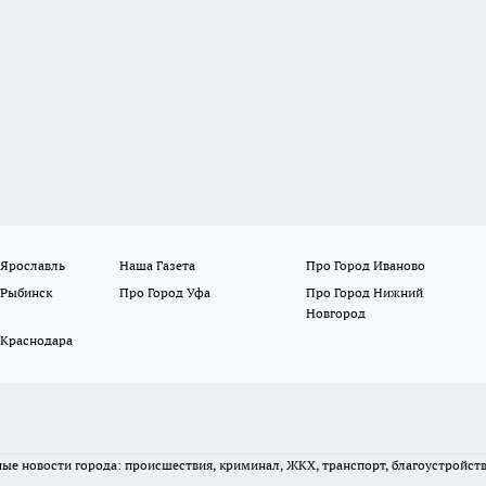
 Ярославль
Наша Газета
Про Город Иваново
 Рыбинск
Про Город Уфа
Про Город Нижний
Новгород
 Краснодара
вные новости города: происшествия, криминал, ЖКХ, транспорт, благоустройст