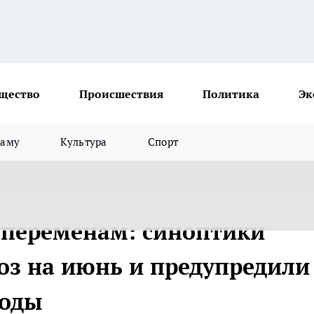
щество
Происшествия
Политика
Эк
ламу
Культура
Спорт
м переменам: синоптики
оз на июнь и предупредили
годы