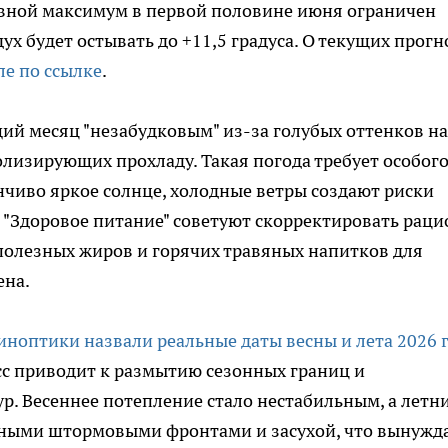
евной максимум в первой половине июня ограничен
дух будет остывать до +11,5 градуса. О текущих прогн
ле по ссылке
.
й месяц "незабудковым" из-за голубых оттенков на
лизирующих прохладу. Такая погода требует особог
нчиво яркое солнце, холодные ветры создают риски
"Здоровое питание" советуют скорректировать раци
 полезных жиров и горячих травяных напитков для
ена.
синоптики назвали реальные даты весны и лета 2026 
с приводит к размытию сезонных границ и
. Весеннее потепление стало нестабильным, а летн
щными штормовыми фронтами и засухой, что вынужд