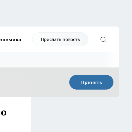
Прислать новость
ономика
Принять
 о