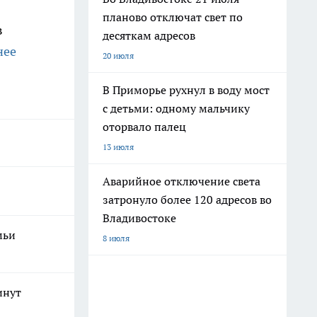
планово отключат свет по
в
десяткам адресов
нее
20 июля
В Приморье рухнул в воду мост
с детьми: одному мальчику
оторвало палец
13 июля
Аварийное отключение света
затронуло более 120 адресов во
Владивостоке
мьи
8 июля
инут