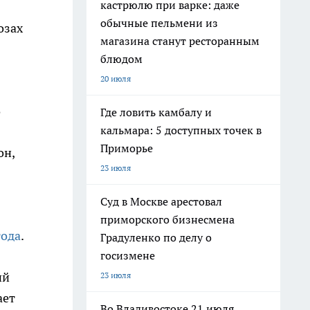
кастрюлю при варке: даже
обычные пельмени из
озах
магазина станут ресторанным
блюдом
20 июля
о
Где ловить камбалу и
кальмара: 5 доступных точек в
Приморье
он,
23 июля
Суд в Москве арестовал
приморского бизнесмена
года
.
Градуленко по делу о
госизмене
ий
23 июля
ает
Во Владивостоке 21 июля