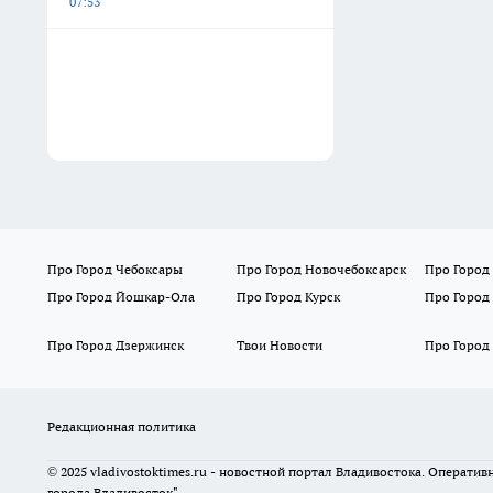
07:53
Про Город Чебоксары
Про Город Новочебоксарск
Про Город
Про Город Йошкар-Ола
Про Город Курск
Про Город
Про Город Дзержинск
Твои Новости
Про Город
Редакционная политика
© 2025 vladivostoktimes.ru - новостной портал Владивостока. Операти
города Владивосток"