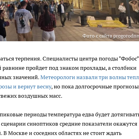
Фото с сайта progorodnn
аться терпения. Специалисты центра погоды "Фобос"
й равнине пройдет под знаком прохлады, а столбики
чных значений.
Метеорологи назвали три волны тепл
розы и вернут весну
, но пока долгосрочные прогнозы
свежих воздушных масс.
 пиковые периоды температура едва будет дотягиват
сценарии синоптиков средние показатели окажутся
 В Москве и соседних областях не стоит ждать