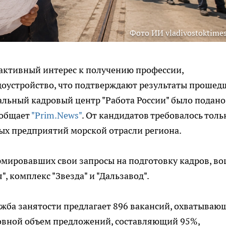
Фото ИИ vladivostoktimes
активный интерес к получению профессии,
оустройство, что подтверждают результаты прошед
нальный кадровый центр "Работа России" было подано
ообщает
"Prim.News"
. От кандидатов требовалось толь
ых предприятий морской отрасли региона.
рмировавших свои запросы на подготовку кадров, в
 комплекс "Звезда" и "Дальзавод".
жба занятости предлагает 896 вакансий, охватываю
овной объем предложений, составляющий 95%,