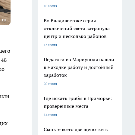
10 июля
.ru
Во Владивостоке серия
отключений света затронула
центр и несколько районов
13 июля
шего
Педагоги из Мариуполя нашли
 48
в Находке работу и достойный
ко
заработок
20 июля
ошли
Где искать грибы в Приморье:
проверенные места
14 июля
щих
Сыпьте всего две щепотки в