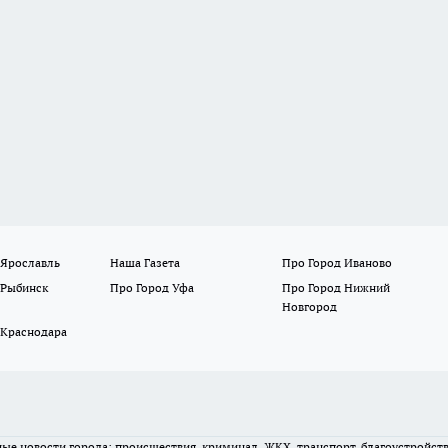
 Ярославль
Наша Газета
Про Город Иваново
 Рыбинск
Про Город Уфа
Про Город Нижний
Новгород
 Краснодара
вные новости города: происшествия, криминал, ЖКХ, транспорт, благоустройст