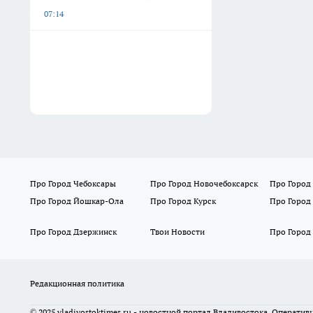
07:14
Про Город Чебоксары
Про Город Новочебоксарск
Про Город
Про Город Йошкар-Ола
Про Город Курск
Про Город
Про Город Дзержинск
Твои Новости
Про Город
Редакционная политика
© 2025 vladivostoktimes.ru - новостной портал Владивостока. Операти