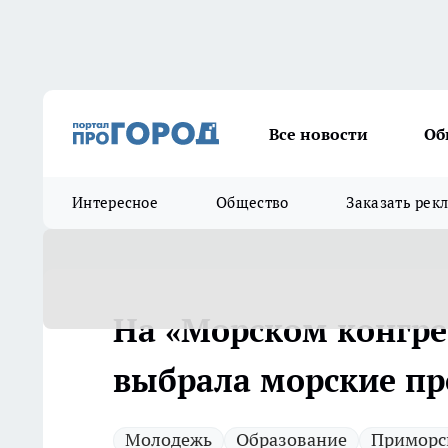
Все новости
Об
Интересное
Общество
Заказать рек
На «Морском конгре
выбрала морские пр
Молодежь
Образование
Приморс