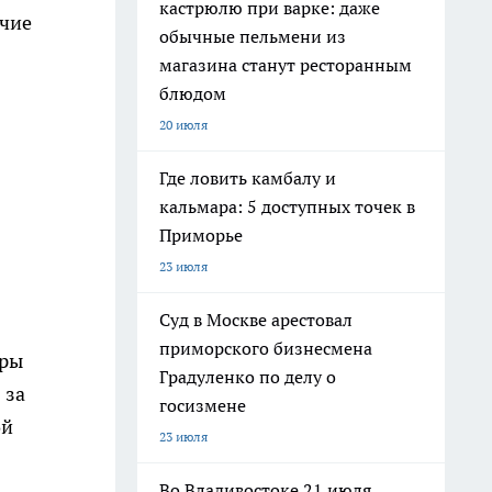
кастрюлю при варке: даже
очие
обычные пельмени из
магазина станут ресторанным
блюдом
20 июля
Где ловить камбалу и
кальмара: 5 доступных точек в
Приморье
23 июля
Суд в Москве арестовал
приморского бизнесмена
еры
Градуленко по делу о
 за
госизмене
ой
23 июля
Во Владивостоке 21 июля