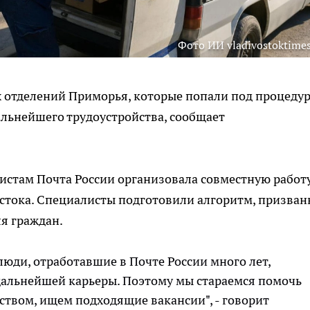
Фото ИИ vladivostoktimes
 отделений Приморья, которые попали под процеду
льнейшего трудоустройства, сообщает
там Почта России организовала совместную работу
стока. Специалисты подготовили алгоритм, призва
ля граждан.
люди, отработавшие в Почте России много лет,
дальнейшей карьеры. Поэтому мы стараемся помочь
ством, ищем подходящие вакансии", - говорит