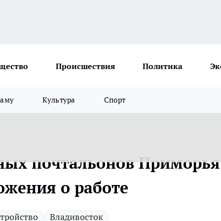
щество
Происшествия
Политика
Эк
ламу
Культура
Спорт
ных почтальонов Приморья
ожения о работе
стройство
Владивосток