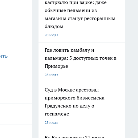
кастрюлю при варке: даже
обычные пельмени из
магазина станут ресторанным
блюдом
20 июля
Где ловить камбалу и
ить
кальмара: 5 доступных точек в
Приморье
23 июля
Суд в Москве арестовал
приморского бизнесмена
Градуленко по делу о
госизмене
23 июля
Во Владивостоке 21 июля