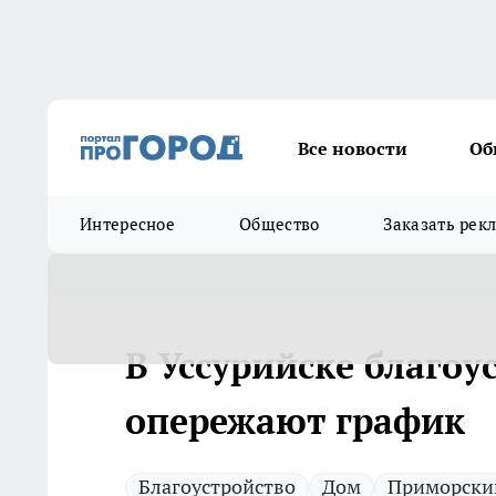
Все новости
Об
Интересное
Общество
Заказать рек
В Уссурийске благоу
опережают график
Благоустройство
Дом
Приморски