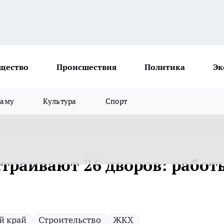
щество
Происшествия
Политика
Эк
ламу
Культура
Спорт
страивают 26 дворов: работ
й край
Строительство
ЖКХ