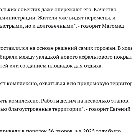
кольких объектах даже опережают его. Качество
дминистрации. Жители уже видят перемены, и
быстрыми, но и долговечными", - говорит Магомед
ставлялся на основе решений самих горожан. В ход
бирали между укладкой нового асфальтового покрыт
тей или созданием площадок для отдыха.
дят комплексно, охватывая всю придомовую террито
ть комплексно. Работы делим на несколько этапов.
ью благоустроенные территории", - говорит Евгений
ривели в порядок 56 дворов, а в 2025 году было