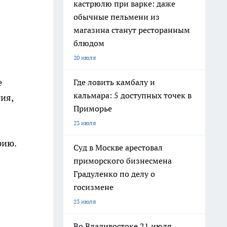
кастрюлю при варке: даже
обычные пельмени из
магазина станут ресторанным
блюдом
20 июля
е
Где ловить камбалу и
кальмара: 5 доступных точек в
ия,
Приморье
23 июля
рию.
Суд в Москве арестовал
приморского бизнесмена
Градуленко по делу о
госизмене
23 июля
Во Владивостоке 21 июля