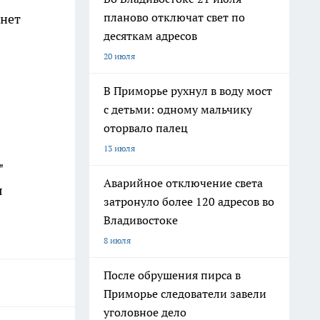
планово отключат свет по
онет
десяткам адресов
20 июля
В Приморье рухнул в воду мост
с детьми: одному мальчику
оторвало палец
13 июля
"
Аварийное отключение света
я
затронуло более 120 адресов во
Владивостоке
8 июля
После обрушения пирса в
Приморье следователи завели
уголовное дело