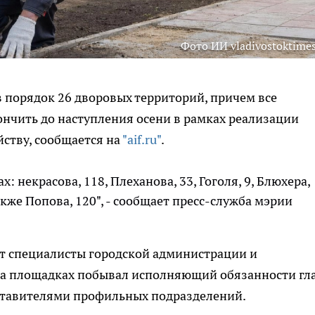
Фото ИИ vladivostoktimes
в порядок 26 дворовых территорий, причем все
нчить до наступления осени в рамках реализации
ству, сообщается на
"aif.ru"
.
х: некрасова, 118, Плеханова, 33, Гоголя, 9, Блюхера,
 также Попова, 120", - сообщает пресс-служба мэрии
ят специалисты городской администрации и
на площадках побывал исполняющий обязанности гл
дставителями профильных подразделений.