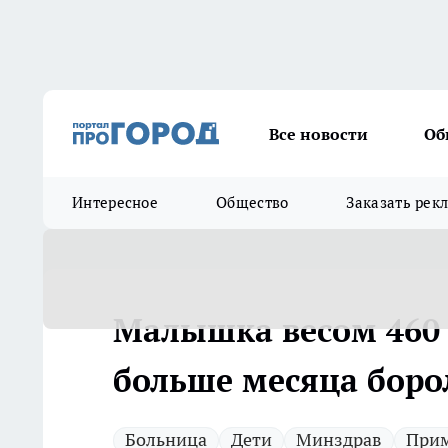
Все новости
Об
Интересное
Общество
Заказать рек
Малышка весом 460 
больше месяца борол
Больница
Дети
Минздрав
Прим