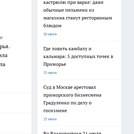
кастрюлю при варке: даже
обычные пельмени из
магазина станут ресторанным
блюдом
20 июля
е
рья.
Где ловить камбалу и
ила
кальмара: 5 доступных точек в
ла
Приморье
23 июля
Суд в Москве арестовал
приморского бизнесмена
Градуленко по делу о
госизмене
23 июля
Во Владивостоке 21 июля