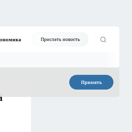
Прислать новость
ономика
Принять
й