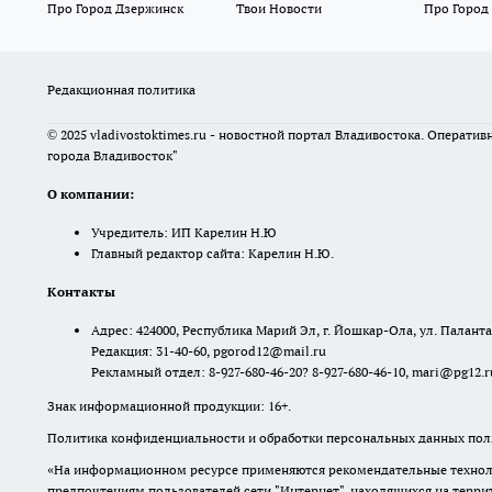
Про Город Дзержинск
Твои Новости
Про Город
Редакционная политика
© 2025 vladivostoktimes.ru - новостной портал Владивостока. Операти
города Владивосток"
О компании:
Учредитель: ИП Карелин Н.Ю
Главный редактор сайта: Карелин Н.Ю.
Контакты
Адрес: 424000, Республика Марий Эл, г. Йошкар-Ола, ул. Палантая
Редакция: 31-40-60, pgorod12@mail.ru
Рекламный отдел: 8-927-680-46-20? 8-927-680-46-10, mari@pg12.r
Знак информационной продукции: 16+.
Политика конфиденциальности и обработки персональных данных поль
«На информационном ресурсе применяются рекомендательные техноло
предпочтениям пользователей сети "Интернет", находящихся на терр