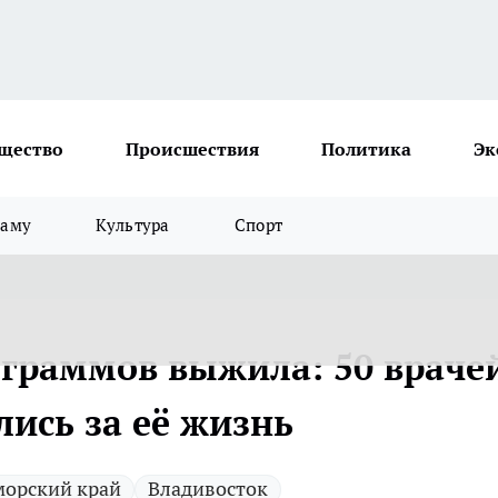
щество
Происшествия
Политика
Эк
ламу
Культура
Спорт
граммов выжила: 50 враче
ись за её жизнь
орский край
Владивосток