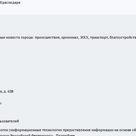
 Краснодара
вные новости города: происшествия, криминал, ЖКХ, транспорт, благоустройст
, д. 63В
u
зователей
гии (информационные технологии предоставления информации на основе сбор
итории Российской Федерации)».
Подробнее