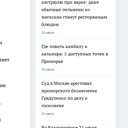
кастрюлю при варке: даже
обычные пельмени из
магазина станут ресторанным
блюдом
20 июля
и
Где ловить камбалу и
кальмара: 5 доступных точек в
ляет
Приморье
23 июля
Суд в Москве арестовал
ние
приморского бизнесмена
Градуленко по делу о
.
госизмене
23 июля
и
Во Владивостоке 21 июля