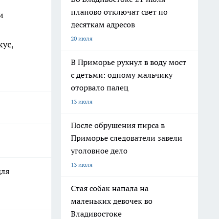
планово отключат свет по
и
десяткам адресов
20 июля
ус,
В Приморье рухнул в воду мост
с детьми: одному мальчику
оторвало палец
13 июля
После обрушения пирса в
Приморье следователи завели
уголовное дело
13 июля
для
Стая собак напала на
маленьких девочек во
Владивостоке