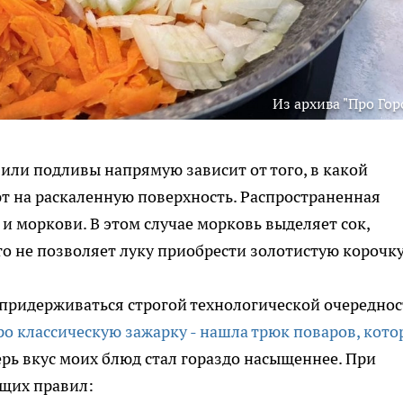
Из архива "Про Гор
 или подливы напрямую зависит от того, в какой
т на раскаленную поверхность. Распространенная
и моркови. В этом случае морковь выделяет сок,
то не позволяет луку приобрести золотистую корочку
придерживаться строгой технологической очереднос
ро классическую зажарку - нашла трюк поваров, кот
перь вкус моих блюд стал гораздо насыщеннее. При
щих правил: