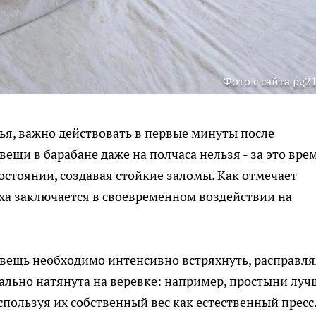
Фото с сайта pg21
ья, важно действовать в первые минуты после
ещи в барабане даже на полчаса нельзя - за это вре
остоянии, создавая стойкие заломы. Как отмечает
еха заключается в своевременном воздействии на
ю вещь необходимо интенсивно встряхнуть, расправля
ально натянута на веревке: например, простыни луч
пользуя их собственный вес как естественный пресс