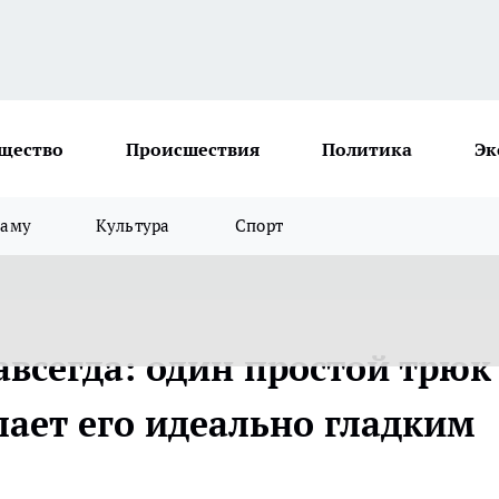
щество
Происшествия
Политика
Эк
ламу
Культура
Спорт
авсегда: один простой трюк
лает его идеально гладким