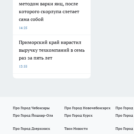
методом варки яиц, после
которого скорлупа слетает
сама собой
14:25
Приморский край нарастил
выручку техкомпаний в семь
раз за пять лет
13:55
Про Город Чебоксары
Про Город Новочебоксарск
Про Город
Про Город Йошкар-Ола
Про Город Курск
Про Город
Про Город Дзержинск
Твои Новости
Про Город