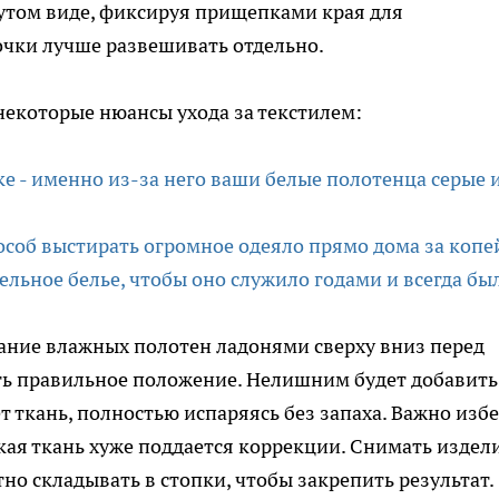
утом виде, фиксируя прищепками края для
очки лучше развешивать отдельно.
екоторые нюансы ухода за текстилем:
ке - именно из-за него ваши белые полотенца серые 
пособ выстирать огромное одеяло прямо дома за копе
ельное белье, чтобы оно служило годами и всегда бы
ание влажных полотен ладонями сверху вниз перед
ть правильное положение. Нелишним будет добавить
т ткань, полностью испаряясь без запаха. Важно избе
ткая ткань хуже поддается коррекции. Снимать издел
но складывать в стопки, чтобы закрепить результат.