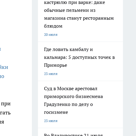
кастрюлю при варке: даже
обычные пельмени из
магазина станут ресторанным
блюдом
20 июля
и
Где ловить камбалу и
кальмара: 5 доступных точек в
Приморье
йки
23 июля
ло
Суд в Москве арестовал
приморского бизнесмена
 при
Градуленко по делу о
госизмене
гать
ия
23 июля
Во Владивостоке 21 июля