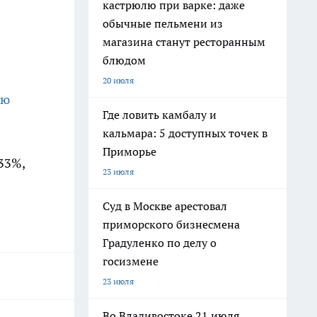
кастрюлю при варке: даже
обычные пельмени из
магазина станут ресторанным
блюдом
20 июля
ию
Где ловить камбалу и
кальмара: 5 доступных точек в
Приморье
33%,
23 июля
Суд в Москве арестовал
приморского бизнесмена
Градуленко по делу о
госизмене
23 июля
Во Владивостоке 21 июля