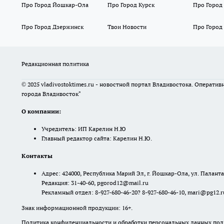
Про Город Йошкар-Ола
Про Город Курск
Про Город
Про Город Дзержинск
Твои Новости
Про Город
Редакционная политика
© 2025 vladivostoktimes.ru - новостной портал Владивостока. Операти
города Владивосток"
О компании:
Учредитель: ИП Карелин Н.Ю
Главный редактор сайта: Карелин Н.Ю.
Контакты
Адрес: 424000, Республика Марий Эл, г. Йошкар-Ола, ул. Палантая
Редакция: 31-40-60, pgorod12@mail.ru
Рекламный отдел: 8-927-680-46-20? 8-927-680-46-10, mari@pg12.r
Знак информационной продукции: 16+.
Политика конфиденциальности и обработки персональных данных поль