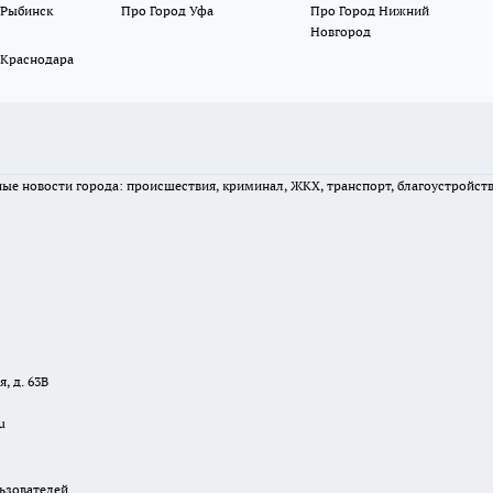
 Рыбинск
Про Город Уфа
Про Город Нижний
Новгород
 Краснодара
вные новости города: происшествия, криминал, ЖКХ, транспорт, благоустройст
, д. 63В
u
зователей