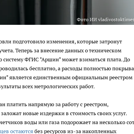
Фото ИИ vladivostoktimes
вли подготовило изменения, которые затронут
чета. Теперь за внесение данных о техническом
ю систему ФГИС "Аршин" может взиматься плата. До
роводилась бесплатно, а расходы полностью покрыв
ин" является единственным официальным реестром 
зультаты всех метрологических работ.
н платить напрямую за работу с реестром,
аложат новые издержки в стоимость своих услуг.
четчиков воды или газа подорожает на несколько со
цев остаются
без ресурсов из-за накопленных