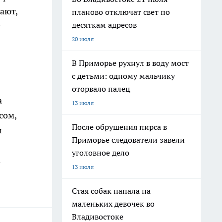
ают,
планово отключат свет по
десяткам адресов
у
20 июля
В Приморье рухнул в воду мост
с детьми: одному мальчику
оторвало палец
а
13 июля
сом,
После обрушения пирса в
и
Приморье следователи завели
уголовное дело
а
13 июля
Стая собак напала на
маленьких девочек во
Владивостоке