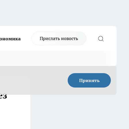
Прислать новость
ономика
Принять
ез