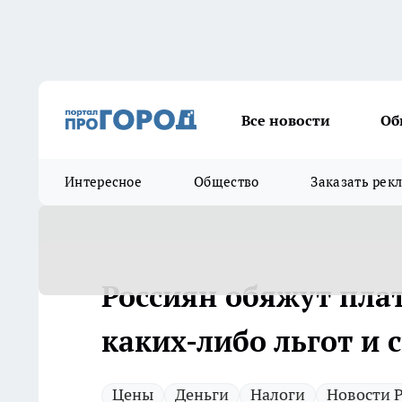
Все новости
Об
Интересное
Общество
Заказать рек
Россиян обяжут плат
каких-либо льгот и 
Цены
Деньги
Налоги
Новости 