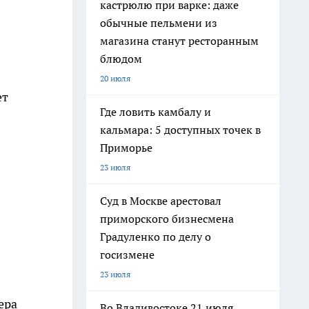
кастрюлю при варке: даже
обычные пельмени из
магазина станут ресторанным
блюдом
20 июля
ет
Где ловить камбалу и
кальмара: 5 доступных точек в
Приморье
23 июля
Суд в Москве арестовал
приморского бизнесмена
Градуленко по делу о
госизмене
23 июля
ера
Во Владивостоке 21 июля