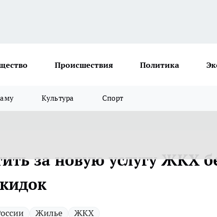
щество
Происшествия
Политика
Эк
ламу
Культура
Спорт
ить за новую услугу ЖКХ б
скидок
России
Жилье
ЖКХ