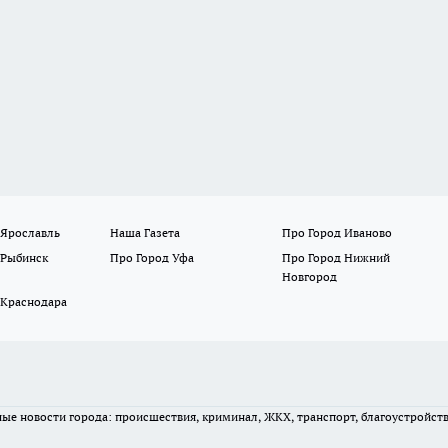
 Ярославль
Наша Газета
Про Город Иваново
 Рыбинск
Про Город Уфа
Про Город Нижний
Новгород
 Краснодара
вные новости города: происшествия, криминал, ЖКХ, транспорт, благоустройст