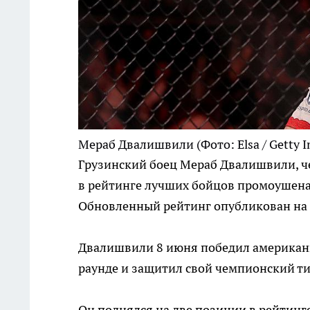
Мераб Двалишвили
(Фото: Elsa / Getty 
Грузинский боец Мераб Двалишвили, че
в рейтинге лучших бойцов промоушена 
Обновленный рейтинг опубликован на 
Двалишвили 8 июня победил американ
раунде и защитил свой чемпионский ти
Он поднялся на две позиции в рейтинге