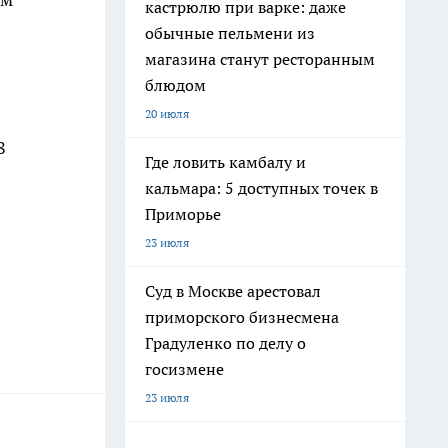
кастрюлю при варке: даже
обычные пельмени из
магазина станут ресторанным
блюдом
в
20 июля
8
Где ловить камбалу и
кальмара: 5 доступных точек в
Приморье
23 июля
Суд в Москве арестовал
приморского бизнесмена
Градуленко по делу о
госизмене
23 июля