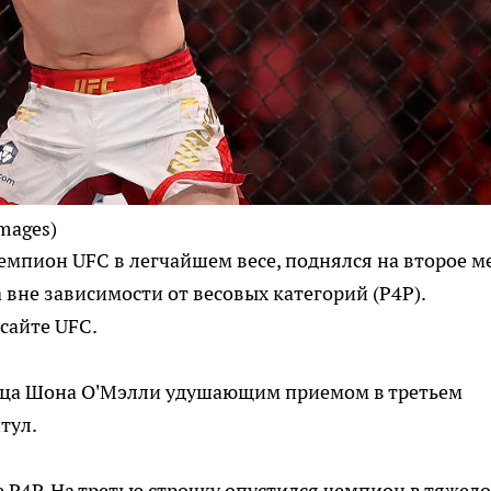
Images)
мпион UFC в легчайшем весе, поднялся на второе м
вне зависимости от весовых категорий (P4P).
сайте UFC.
ца Шона О'Мэлли удушающим приемом в третьем
тул.
 P4P. На третью строчку опустился чемпион в тяжел