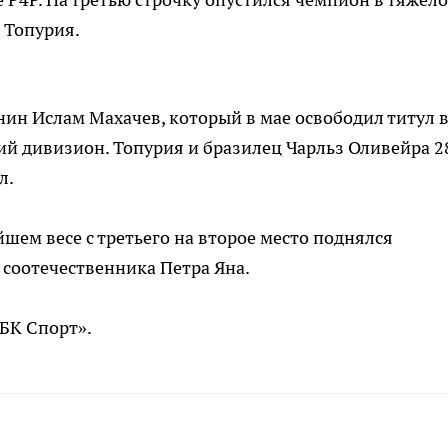
 Топурия.
нин Ислам Махачев, который в мае освободил титул 
ний дивизион. Топурия и бразилец Чарльз Оливейра 2
л.
шем весе с третьего на второе место поднялся
соотечественника Петра Яна.
РБК Спорт».