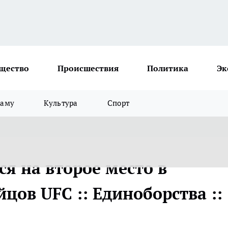
щество
Происшествия
Политика
Эк
ламу
Культура
Спорт
я на второе место в
цов UFC :: Единоборства ::