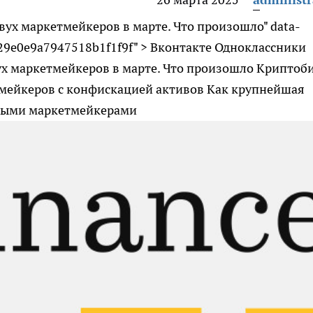
двух маркетмейкеров в марте. Что произошло" data-
7e29e0e9a7947518b1f1f9f" > Вконтакте Одноклассники
вух маркетмейкеров в марте. Что произошло Криптоб
тмейкеров с конфискацией активов
Как крупнейшая
тными маркетмейкерами