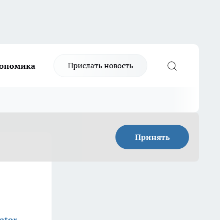
Прислать новость
ономика
Принять
ator