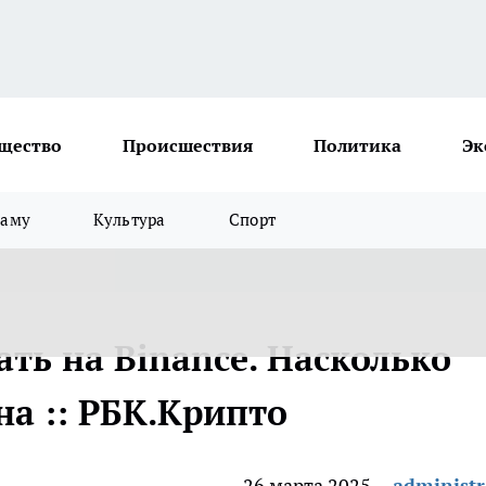
щество
Происшествия
Политика
Эк
ламу
Культура
Спорт
ать на Binance. Насколько
а :: РБК.Крипто
26 марта 2025
administr