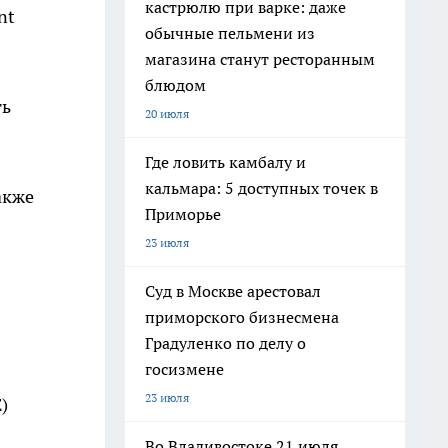
кастрюлю при варке: даже
nt
обычные пельмени из
магазина станут ресторанным
блюдом
ть
20 июля
Где ловить камбалу и
кальмара: 5 доступных точек в
акже
Приморье
23 июля
Суд в Москве арестовал
приморского бизнесмена
Градуленко по делу о
госизмене
23 июля
)
Во Владивостоке 21 июля