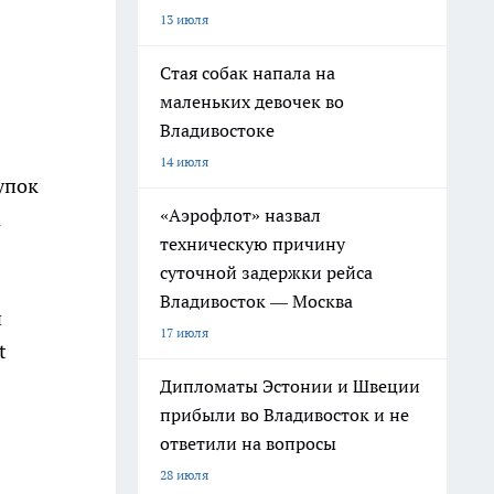
13 июля
Стая собак напала на
маленьких девочек во
Владивостоке
14 июля
упок
«Аэрофлот» назвал
а
техническую причину
суточной задержки рейса
Владивосток — Москва
н
17 июля
t
Дипломаты Эстонии и Швеции
прибыли во Владивосток и не
ответили на вопросы
28 июля