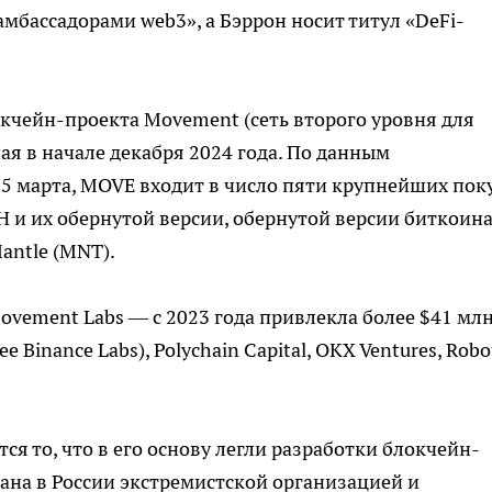
бассадорами web3», а Бэррон носит титул «DeFi-
чейн-проекта Movement (сеть второго уровня для
я в начале декабря 2024 года. По данным
5 марта, MOVE входит в число пяти крупнейших пок
H и их обернутой версии, обернутой версии биткоин
antle (MNT).
vement Labs — с 2023 года привлекла более $41 мл
 Binance Labs), Polychain Capital, OKX Ventures, Robo
я то, что в его основу легли разработки блокчейн-
ана в России экстремистской организацией и