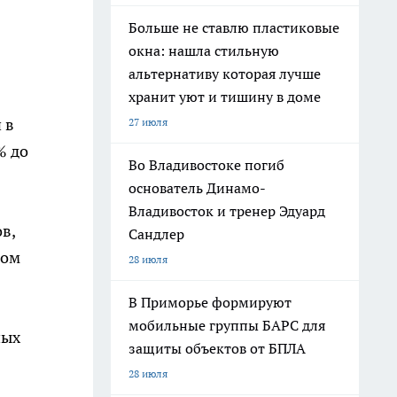
Больше не ставлю пластиковые
окна: нашла стильную
альтернативу которая лучше
хранит уют и тишину в доме
 в
27 июля
% до
Во Владивостоке погиб
основатель Динамо-
Владивосток и тренер Эдуард
в,
Сандлер
зом
28 июля
В Приморье формируют
мобильные группы БАРС для
ных
защиты объектов от БПЛА
28 июля