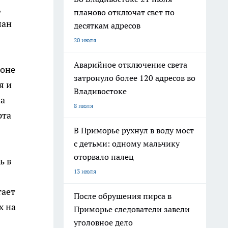
,
планово отключат свет по
лан
десяткам адресов
20 июля
Аварийное отключение света
зоне
затронуло более 120 адресов во
я и
Владивостоке
на
8 июля
рта
В Приморье рухнул в воду мост
с детьми: одному мальчику
оторвало палец
ь в
13 июля
тает
После обрушения пирса в
х на
Приморье следователи завели
уголовное дело