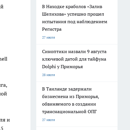
ий
В Находке краболов «Залив
Шелихова» успешно прошел
испытания под наблюдением
Регистра
27 июля
Синоптики назвали 9 августа
ell
ключевой датой для тайфуна
Dolphi у Приморья
28 июля
га,
В Таиланде задержали
ной
бизнесмена из Приморья,
обвиняемого в создании
транснациональной ОПГ
ля и
27 июля
25