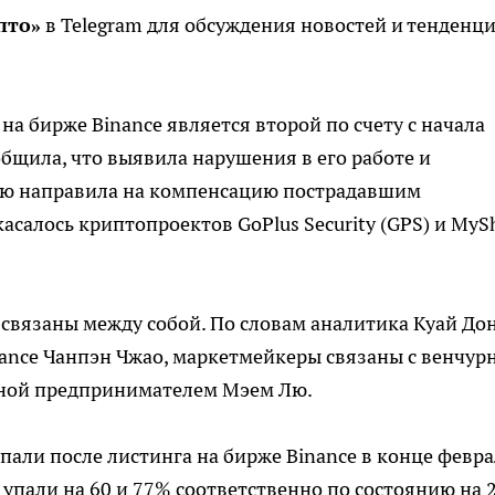
пто»
в Telegram для обсуждения новостей и тенденц
а бирже Binance является второй по счету с начала
общила, что выявила нарушения в его работе и
ую направила на компенсацию пострадавшим
асалось криптопроектов GoPlus Security (GPS) и MySh
 связаны между собой. По словам аналитика Куай Дон
ance Чанпэн Чжао, маркетмейкеры
связаны с венчур
ванной предпринимателем Мэем Лю.
упали после листинга на бирже Binance в конце февра
ы упали на 60 и 77% соответственно по состоянию на 