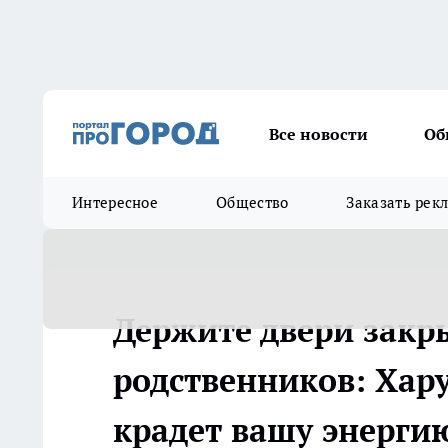
Все новости
Об
Интересное
Общество
Заказать рек
Держите двери закр
родственников: Хар
крадет вашу энерги