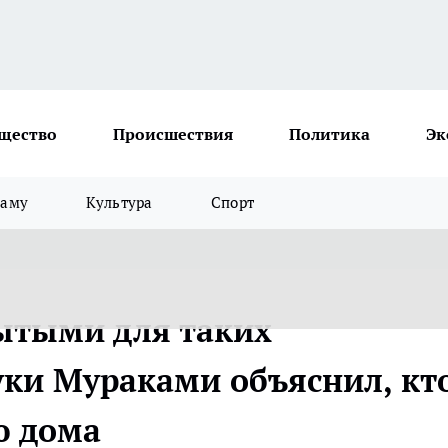
щество
Происшествия
Политика
Эк
ламу
Культура
Спорт
ытыми для таких
уки Мураками объяснил, кт
ю дома