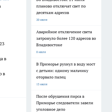
в
планово отключат свет по
десяткам адресов
20 июля
Аварийное отключение света
затронуло более 120 адресов во
023
Владивостоке
8 июля
а в
В Приморье рухнул в воду мост
с детьми: одному мальчику
о в
оторвало палец
13 июля
После обрушения пирса в
Приморье следователи завели
уголовное дело