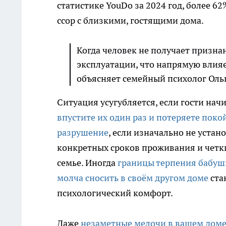
статистике YouDo за 2024 год, более 
ссор с близкими, гостящими дома.
Когда человек не получает призна
эксплуатации, что напрямую влияе
объясняет семейный психолог Ольг
Ситуация усугубляется, если гости на
впустите их один раз и потеряете покой
разрушение
, если изначально не устан
конкретных сроков проживания и четк
семье. Иногда
границы терпения бабушк
молча сносить в своём другом доме
ста
психологический комфорт.
Даже
незаметные мелочи в вашем доме,