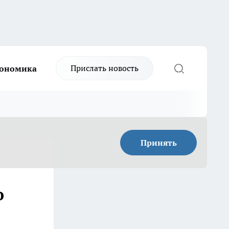
Прислать новость
ономика
Принять
о