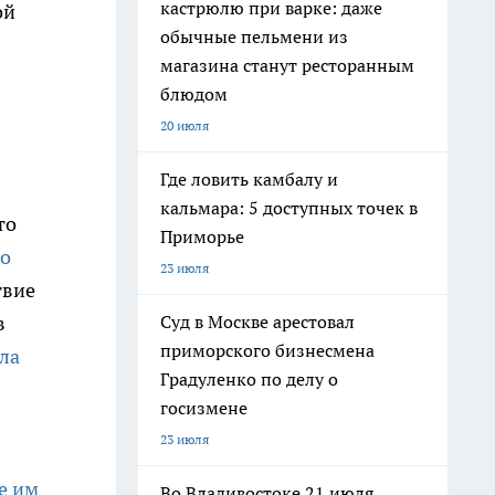
кастрюлю при варке: даже
ой
обычные пельмени из
магазина станут ресторанным
блюдом
20 июля
Где ловить камбалу и
кальмара: 5 доступных точек в
то
Приморье
ко
23 июля
твие
Суд в Москве арестовал
в
приморского бизнесмена
ла
Градуленко по делу о
госизмене
23 июля
е им
Во Владивостоке 21 июля