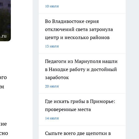
10 июля
Во Владивостоке серия
отключений света затронула
.ru
центр и несколько районов
13 июля
Педагоги из Мариуполя нашли
в Находке работу и достойный
ого
заработок
ем
20 июля
Где искать грибы в Приморье:
проверенные места
14 июля
ние
сно
Сыпьте всего две щепотки в