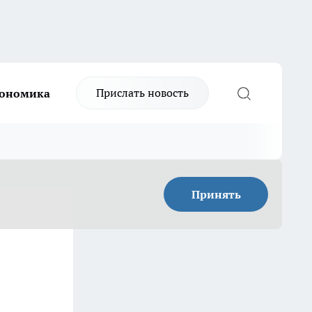
Прислать новость
ономика
Принять
м