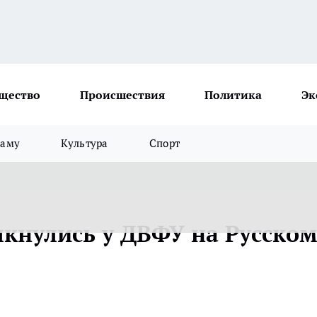
щество
Происшествия
Политика
Эк
ламу
Культура
Спорт
лкнулись у ДВФУ на Русско