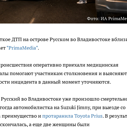
Фото: ИА PrimaMe
ткое ДТП на острове Русском во Владивостоке вблиз
ает
"PrimaMedia"
.
 происшествия оперативно приехали медицинская
налы помогают участникам столкновения и выясняют
ности инцидента в данный момент уточняются.
е Русский во Владивостоке уже произошло смертельн
гда автомобилистка на Suzuki Jimny, при выезде со
ла преимущество и
протаранила Toyota Prius
. В резуль
 скончалась, а еще две женщины были