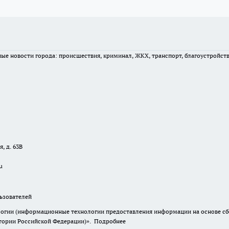
вные новости города: происшествия, криминал, ЖКХ, транспорт, благоустройст
, д. 63В
u
зователей
гии (информационные технологии предоставления информации на основе сбор
итории Российской Федерации)».
Подробнее