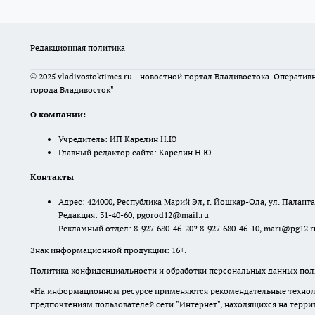
Редакционная политика
© 2025 vladivostoktimes.ru - новостной портал Владивостока. Операти
города Владивосток"
О компании:
Учредитель: ИП Карелин Н.Ю
Главный редактор сайта: Карелин Н.Ю.
Контакты
Адрес: 424000, Республика Марий Эл, г. Йошкар-Ола, ул. Палантая
Редакция: 31-40-60, pgorod12@mail.ru
Рекламный отдел: 8-927-680-46-20? 8-927-680-46-10, mari@pg12.r
Знак информационной продукции: 16+.
Политика конфиденциальности и обработки персональных данных поль
«На информационном ресурсе применяются рекомендательные техноло
предпочтениям пользователей сети "Интернет", находящихся на терр