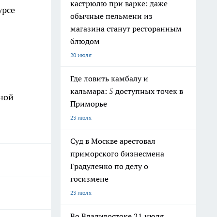
кастрюлю при варке: даже
урсе
обычные пельмени из
магазина станут ресторанным
блюдом
20 июля
Где ловить камбалу и
кальмара: 5 доступных точек в
ной
Приморье
23 июля
Суд в Москве арестовал
приморского бизнесмена
Градуленко по делу о
госизмене
23 июля
Во Владивостоке 21 июля