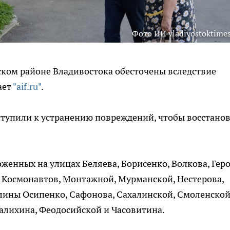
Фото ИИ vladivostoktimes
ском районе Владивостока обесточены вследствие
ает
"aif.ru"
.
ступили к устранению повреждений, чтобы восстано
женных на улицах Беляева, Борисенко, Волкова, Гер
, Космонавтов, Монтажной, Мурманской, Нестерова,
лины Осипенко, Сафонова, Сахалинской, Смоленской,
лалихина, Феодосийской и Часовитина.