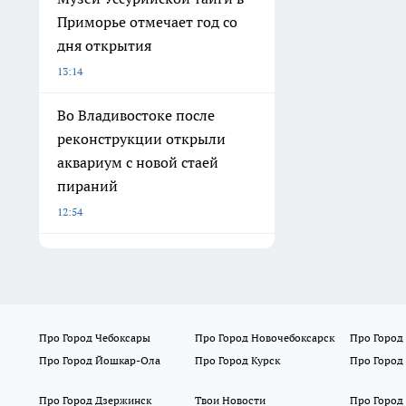
Приморье отмечает год со
дня открытия
13:14
Во Владивостоке после
реконструкции открыли
аквариум с новой стаей
пираний
12:54
Про Город Чебоксары
Про Город Новочебоксарск
Про Город
Про Город Йошкар-Ола
Про Город Курск
Про Город
Про Город Дзержинск
Твои Новости
Про Город