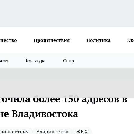
щество
Происшествия
Политика
Эк
ламу
Культура
Спорт
точила более 150 адресов в
не Владивостока
оисшествия
Владивосток
ЖКХ