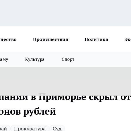
щество
Происшествия
Политика
Эк
ламу
Культура
Спорт
пании в Приморье скрыл от
онов рублей
рай
Прокуратура
Суд