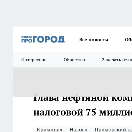
Все новости
Об
Интересное
Общество
Заказать рек
Глава нефтяной ком
налоговой 75 милли
Криминал
Налоги
Приморский к