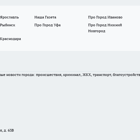
 Ярославль
Наша Газета
Про Город Иваново
 Рыбинск
Про Город Уфа
Про Город Нижний
Новгород
 Краснодара
вные новости города: происшествия, криминал, ЖКХ, транспорт, благоустройст
, д. 63В