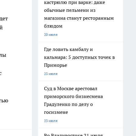
кастрюлю при варке: даже
обычные пельмени из
магазина станут ресторанным
дет
блюдом
й
20 июля
Где ловить камбалу и
алы
кальмара: 5 доступных точек в
Приморье
с
23 июля
Суд в Москве арестовал
приморского бизнесмена
тью
Градуленко по делу о
госизмене
23 июля
Во Владивостоке 21 июля