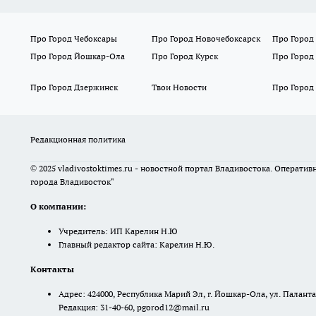
Про Город Чебоксары
Про Город Новочебоксарск
Про Город
Про Город Йошкар-Ола
Про Город Курск
Про Город
Про Город Дзержинск
Твои Новости
Про Город
Редакционная политика
© 2025 vladivostoktimes.ru - новостной портал Владивостока. Операти
города Владивосток"
О компании:
Учредитель: ИП Карелин Н.Ю
Главный редактор сайта: Карелин Н.Ю.
Контакты
Адрес: 424000, Республика Марий Эл, г. Йошкар-Ола, ул. Палантая
Редакция: 31-40-60, pgorod12@mail.ru