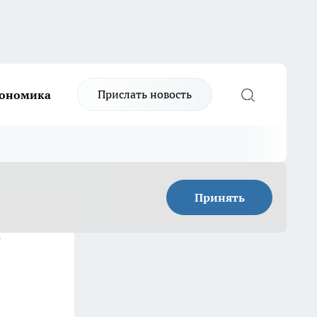
Прислать новость
ономика
Принять
в