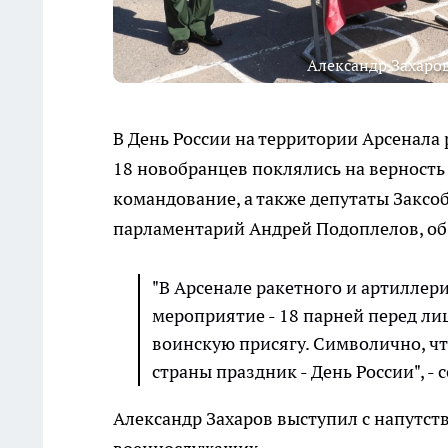
Александр Захаров
В День России на территории Арсенала
18 новобранцев поклялись на верность
командование, а также депутаты Заксо
парламентарий Андрей Подоплелов, об
"В Арсенале ракетного и артиллер
мероприятие - 18 парней перед л
воинскую присягу. Символично, чт
страны праздник - День России", -
Александр Захаров выступил с напутс