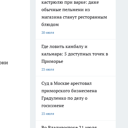
кастрюлю при варке: даже
обычные пельмени из
магазина станут ресторанным
блюдом
20 июля
Где ловить камбалу и
кальмара: 5 доступных точек в
Приморье
 они
23 июля
Суд в Москве арестовал
приморского бизнесмена
Градуленко по делу о
госизмене
23 июля
Во Владивостоке 21 июля