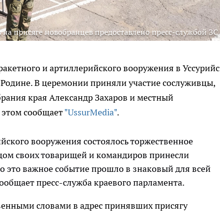
 на присяге новобранцев предоставлено пресс-службой ЗС
 ракетного и артиллерийского вооружения в Уссурийс
 Родине. В церемонии приняли участие сослуживцы,
брания края Александр Захаров и местный
 этом сообщает
"UssurMedia"
.
ийского вооружения состоялось торжественное
ицом своих товарищей и командиров принесли
о это важное событие прошло в знаковый для всей
 сообщает пресс-служба краевого парламента.
твенными словами в адрес принявших присягу