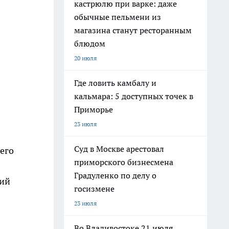
кастрюлю при варке: даже
обычные пельмени из
магазина станут ресторанным
блюдом
20 июля
Где ловить камбалу и
кальмара: 5 доступных точек в
Приморье
23 июля
Суд в Москве арестовал
его
приморского бизнесмена
Градуленко по делу о
щий
госизмене
23 июля
Во Владивостоке 21 июля