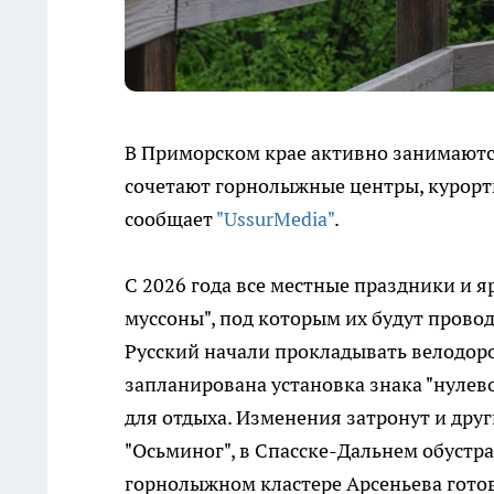
В Приморском крае активно занимаютс
сочетают горнолыжные центры, курорт
сообщает
"UssurMedia"
.
С 2026 года все местные праздники и
муссоны", под которым их будут провод
Русский начали прокладывать велодоро
запланирована установка знака "нулев
для отдыха. Изменения затронут и дру
"Осьминог", в Спасске-Дальнем обустр
горнолыжном кластере Арсеньева готов