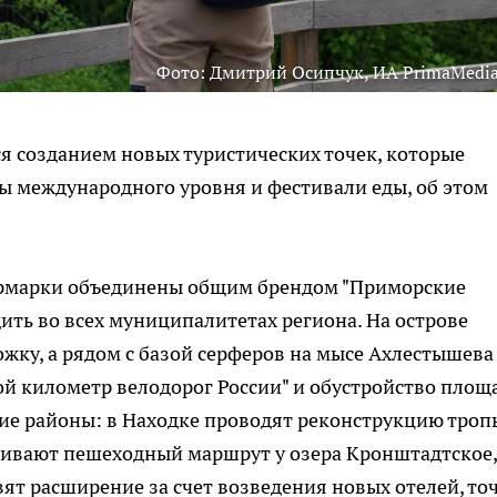
Фото: Дмитрий Осипчук, ИА PrimaMedia
я созданием новых туристических точек, которые
ы международного уровня и фестивали еды, об этом
 ярмарки объединены общим брендом "Приморские
ить во всех муниципалитетах региона. На острове
жку, а рядом с базой серферов на мысе Ахлестышева
ой километр велодорог России" и обустройство площ
гие районы: в Находке проводят реконструкцию троп
аивают пешеходный маршрут у озера Кронштадтское, 
ят расширение за счет возведения новых отелей, то