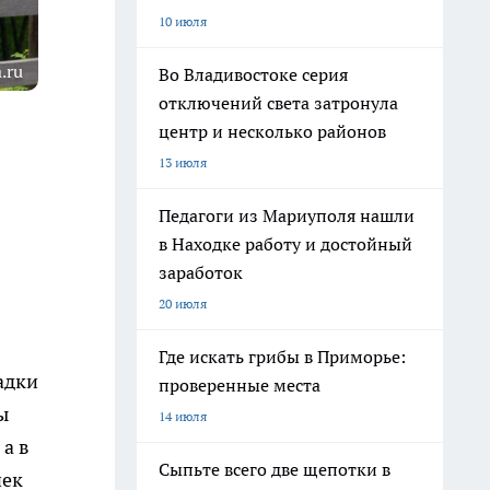
10 июля
.ru
Во Владивостоке серия
отключений света затронула
центр и несколько районов
13 июля
Педагоги из Мариуполя нашли
в Находке работу и достойный
заработок
20 июля
Где искать грибы в Приморье:
адки
проверенные места
ы
14 июля
а в
Сыпьте всего две щепотки в
чек