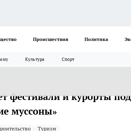
щество
Происшествия
Политика
Эк
ламу
Культура
Спорт
т фестивали и курорты под
ие муссоны»
роительство
Туризм