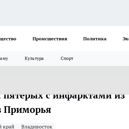
щество
Происшествия
Политика
Эк
ламу
Культура
Спорт
 пятерых с инфарктами из
в Приморья
 край
Владивосток