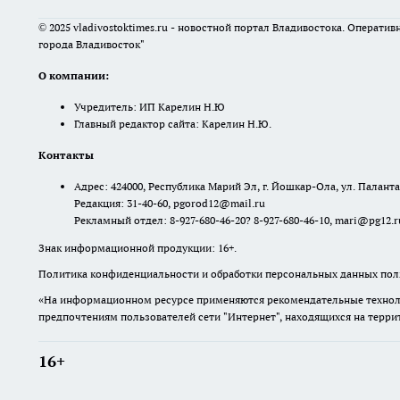
© 2025 vladivostoktimes.ru - новостной портал Владивостока. Операти
города Владивосток"
О компании:
Учредитель: ИП Карелин Н.Ю
Главный редактор сайта: Карелин Н.Ю.
Контакты
Адрес: 424000, Республика Марий Эл, г. Йошкар-Ола, ул. Палантая
Редакция: 31-40-60, pgorod12@mail.ru
Рекламный отдел: 8-927-680-46-20? 8-927-680-46-10, mari@pg12.r
Знак информационной продукции: 16+.
Политика конфиденциальности и обработки персональных данных поль
«На информационном ресурсе применяются рекомендательные техноло
предпочтениям пользователей сети "Интернет", находящихся на терр
16+