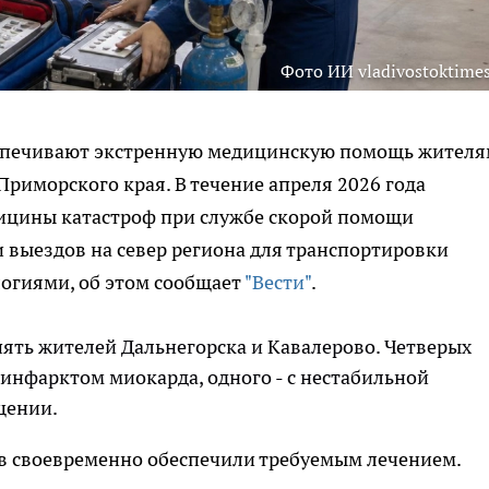
Фото ИИ vladivostoktimes
спечивают экстренную медицинскую помощь жител
риморского края. В течение апреля 2026 года
ицины катастроф при службе скорой помощи
 выездов на север региона для транспортировки
логиями, об этом сообщает
"Вести"
.
ять жителей Дальнегорска и Кавалерово. Четверых
инфарктом миокарда, одного - с нестабильной
щении.
в своевременно обеспечили требуемым лечением.