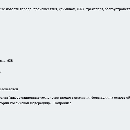
вные новости города: происшествия, криминал, ЖКХ, транспорт, благоустройст
, д. 63В
u
зователей
гии (информационные технологии предоставления информации на основе сбор
итории Российской Федерации)».
Подробнее