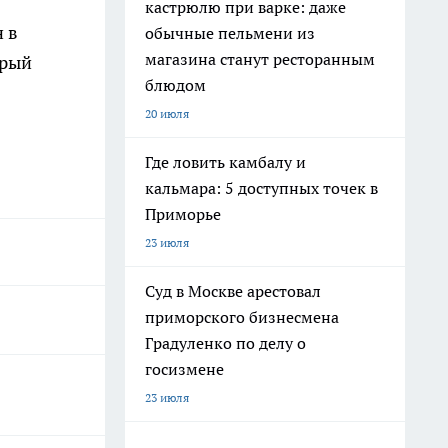
кастрюлю при варке: даже
 в
обычные пельмени из
магазина станут ресторанным
трый
блюдом
20 июля
Где ловить камбалу и
кальмара: 5 доступных точек в
Приморье
23 июля
Суд в Москве арестовал
приморского бизнесмена
Градуленко по делу о
госизмене
23 июля