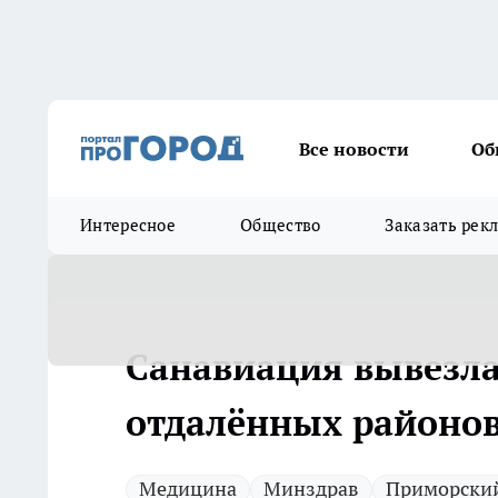
Все новости
Об
Интересное
Общество
Заказать рек
Санавиация вывезла
отдалённых районо
Медицина
Минздрав
Приморский