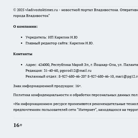
© 2025 vladivostoktimes.ru - новостной портал Владивостока. Операти
города Владивосток"
О компании:
Учредитель: ИП Карелин Н.Ю
Главный редактор сайта: Карелин Н.Ю.
Контакты
Адрес: 424000, Республика Марий Эл, г. Йошкар-Ола, ул. Палантая
Редакция: 31-40-60, pgorod12@mail.ru
Рекламный отдел: 8-927-680-46-20? 8-927-680-46-10, mari@pg12.r
Знак информационной продукции: 16+.
Политика конфиденциальности и обработки персональных данных поль
«На информационном ресурсе применяются рекомендательные техноло
предпочтениям пользователей сети "Интернет", находящихся на терр
16+