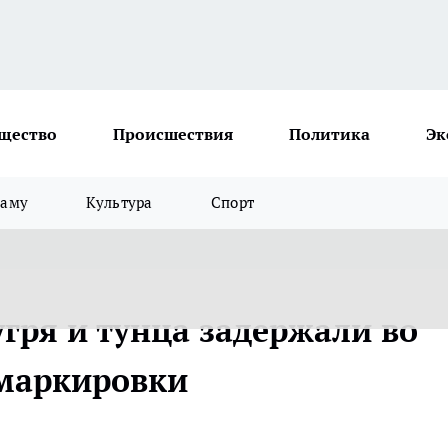
щество
Происшествия
Политика
Эк
ламу
Культура
Спорт
угря и тунца задержали во
 маркировки