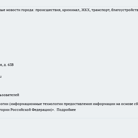
вные новости города: происшествия, криминал, ЖКХ, транспорт, благоустройст
, д. 63В
u
зователей
гии (информационные технологии предоставления информации на основе сбор
итории Российской Федерации)».
Подробнее