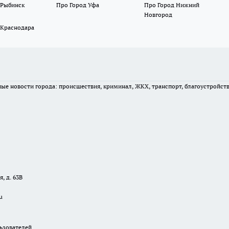
 Рыбинск
Про Город Уфа
Про Город Нижний
Новгород
 Краснодара
вные новости города: происшествия, криминал, ЖКХ, транспорт, благоустройст
, д. 63В
u
зователей