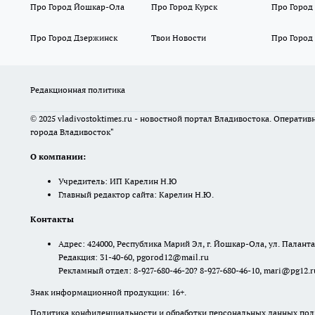
Про Город Йошкар-Ола
Про Город Курск
Про Город
Про Город Дзержинск
Твои Новости
Про Город
Редакционная политика
© 2025 vladivostoktimes.ru - новостной портал Владивостока. Операти
города Владивосток"
О компании:
Учредитель: ИП Карелин Н.Ю
Главный редактор сайта: Карелин Н.Ю.
Контакты
Адрес: 424000, Республика Марий Эл, г. Йошкар-Ола, ул. Палантая
Редакция: 31-40-60, pgorod12@mail.ru
Рекламный отдел: 8-927-680-46-20? 8-927-680-46-10, mari@pg12.r
Знак информационной продукции: 16+.
Политика конфиденциальности и обработки персональных данных поль