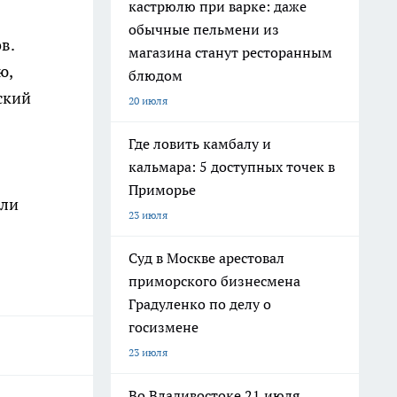
кастрюлю при варке: даже
обычные пельмени из
в.
магазина станут ресторанным
ю,
блюдом
ский
20 июля
Где ловить камбалу и
кальмара: 5 доступных точек в
Приморье
ыли
23 июля
Суд в Москве арестовал
приморского бизнесмена
Градуленко по делу о
госизмене
23 июля
Во Владивостоке 21 июля