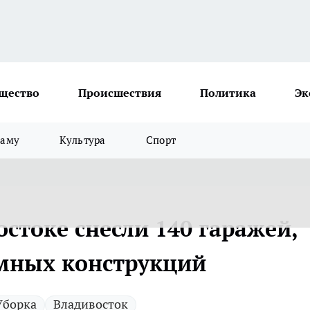
щество
Происшествия
Политика
Эк
ламу
Культура
Спорт
остоке снесли 140 гаражей,
амных конструкций
Уборка
Владивосток