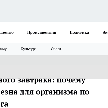
щество
Происшествия
Политика
Эк
ламу
Культура
Спорт
ного завтрака: почему
лезна для организма по
га