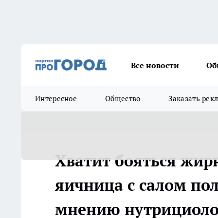
Все новости
Об
Интересное
Общество
Заказать рек
Хватит бояться жир
яичница с салом по
мнению нутрициоло