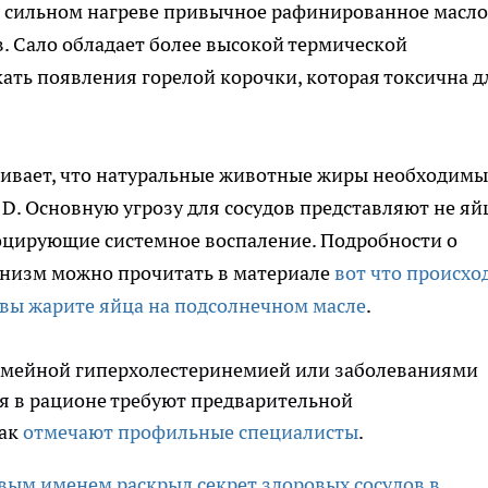
 сильном нагреве привычное рафинированное масло
. Сало обладает более высокой термической
кать появления горелой корочки, которая токсична д
ивает, что натуральные животные жиры необходимы
D. Основную угрозу для сосудов представляют не яйц
оцирующие системное воспаление. Подробности о
анизм можно прочитать в материале
вот что происхо
 вы жарите яйца на подсолнечном масле
.
емейной гиперхолестеринемией или заболеваниями
 в рационе требуют предварительной
как
отмечают профильные специалисты
.
вым именем раскрыл секрет здоровых сосудов в