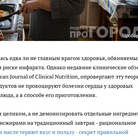
ПроГо
ась едва ли не главным врагом здоровья, обвиняемы
 риске инфаркта. Однако недавние клинические обз
 Journal of Clinical Nutrition, опровергают эту теор
уктов не провоцируют болезни сердца у здоровых
люда, а в способе его приготовления.
 целиком, а не демонизировать отдельные ингредие
нсжирами на традиционный завтрак - рациональное
 масле теряют вкус и пользу - секрет правильной