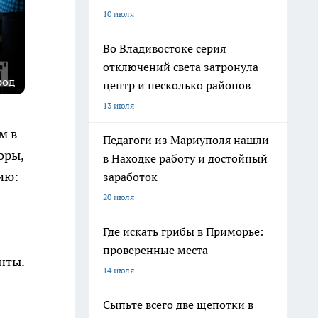
10 июля
Во Владивостоке серия
отключений света затронула
род
центр и несколько районов
13 июля
м в
Педагоги из Мариуполя нашли
оры,
в Находке работу и достойный
ию:
заработок
20 июля
Где искать грибы в Приморье:
проверенные места
нты.
14 июля
Сыпьте всего две щепотки в