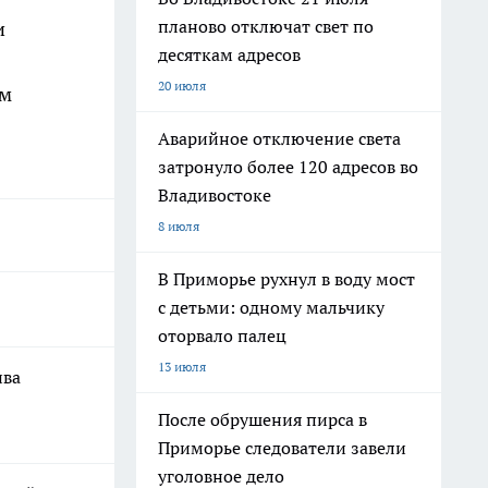
планово отключат свет по
и
десяткам адресов
20 июля
ом
Аварийное отключение света
затронуло более 120 адресов во
Владивостоке
8 июля
В Приморье рухнул в воду мост
с детьми: одному мальчику
оторвало палец
13 июля
ива
После обрушения пирса в
Приморье следователи завели
уголовное дело