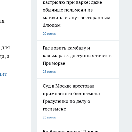
кастрюлю при варке: даже
обычные пельмени из
магазина станут ресторанным
ля
блюдом
20 июля
 для
Где ловить камбалу и
кальмара: 5 доступных точек в
а, а
Приморье
23 июля
дит
Суд в Москве арестовал
приморского бизнесмена
Градуленко по делу о
госизмене
23 июля
Во Владивостоке 21 июля