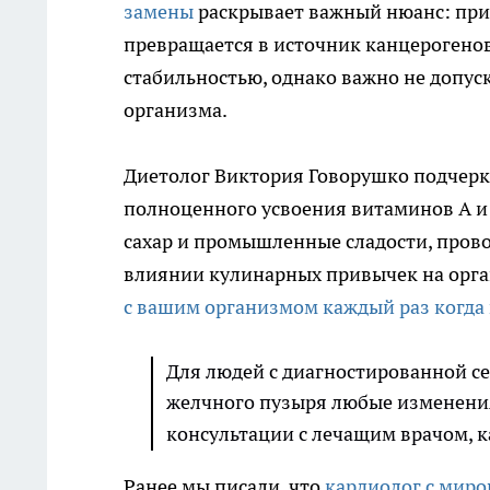
замены
раскрывает важный нюанс: при
превращается в источник канцерогенов
стабильностью, однако важно не допус
организма.
Диетолог Виктория Говорушко подчерк
полноценного усвоения витаминов A и 
сахар и промышленные сладости, пров
влиянии кулинарных привычек на орг
с вашим организмом каждый раз когда
Для людей с диагностированной с
желчного пузыря любые изменения
консультации с лечащим врачом, 
Ранее мы писали, что
кардиолог с миро