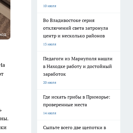
10 июля
Во Владивостоке серия
отключений света затронула
род
центр и несколько районов
13 июля
Педагоги из Мариуполя нашли
На
в Находке работу и достойный
ют
заработок
20 июля
Где искать грибы в Приморье:
проверенные места
ь
14 июля
ены.
рки
Сыпьте всего две щепотки в