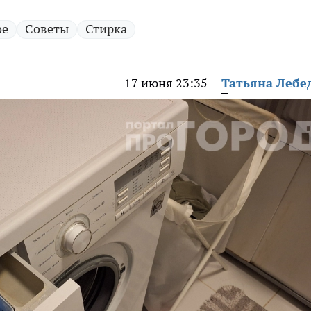
ое
Советы
Стирка
17 июня 23:35
Татьяна Лебе