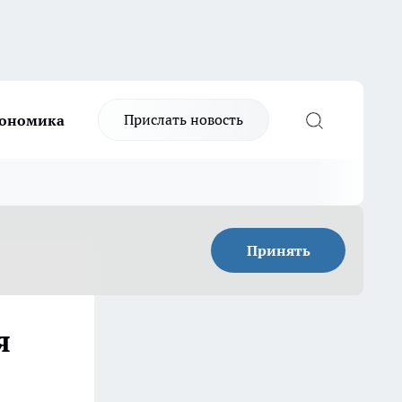
Прислать новость
ономика
Принять
я