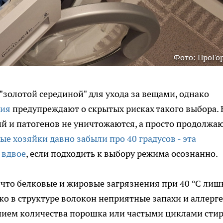
Фото: ПроГо
"золотой серединой" для ухода за вещами, однако
ния
предупреждают о скрытых рисках такого выбора. 
й и патогенов не уничтожаются, а просто продолжа
е хозяйки давно забыли про 40 градусов - эта
 вдвое
, если подходить к выбору режима осознанно.
 что белковые и жировые загрязнения при 40 °C лиш
ко в структуре волокон неприятные запахи и аллерг
нием количества порошка или частыми циклами сти