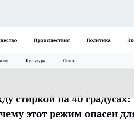
щество
Происшествия
Политика
Эк
ламу
Культура
Спорт
ду стиркой на 40 градусах:
очему этот режим опасен дл