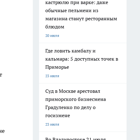
кастрюлю при варке: даже
обычные пельмени из
магазина станут ресторанным
блюдом
20 июля
Где ловить камбалу и
кальмара: 5 доступных точек в
Приморье
т
23 июля
Суд в Москве арестовал
приморского бизнесмена
Градуленко по делу о
госизмене
23 июля
не
Во Владивостоке 21 июля