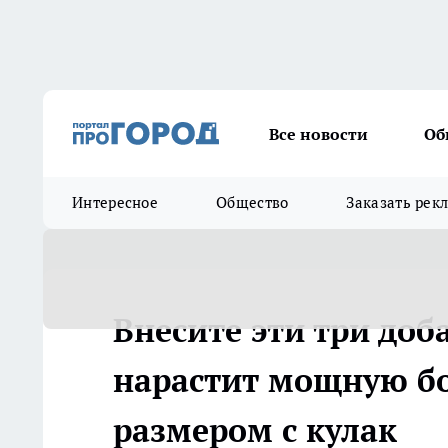
Все новости
Об
Интересное
Общество
Заказать рек
Внесите эти три доб
нарастит мощную бо
размером с кулак