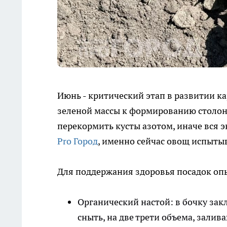
Июнь - критический этап в развитии к
зеленой массы к формированию столоно
перекормить кусты азотом, иначе вся эн
Pro Город
, именно сейчас овощ испыты
Для поддержания здоровья посадок о
Органический настой: в бочку зак
сныть, на две трети объема, зали