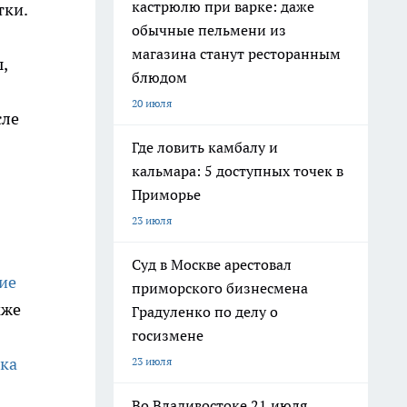
кастрюлю при варке: даже
тки.
обычные пельмени из
магазина станут ресторанным
,
блюдом
20 июля
сле
Где ловить камбалу и
кальмара: 5 доступных точек в
Приморье
23 июля
Суд в Москве арестовал
ие
приморского бизнесмена
кже
Градуленко по делу о
госизмене
вка
23 июля
Во Владивостоке 21 июля