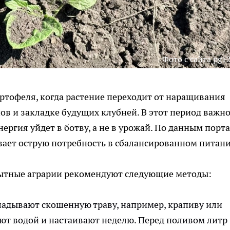
Фото с сайта pg12
артофеля, когда растение переходит от наращивания
в и закладке будущих клубней. В этот период важно
ергия уйдет в ботву, а не в урожай. По данным порт
вает острую потребность в сбалансированном питани
пытные аграрии рекомендуют следующие методы:
ладывают скошенную траву, например, крапиву или
вают водой и настаивают неделю. Перед поливом литр