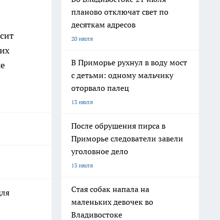
планово отключат свет по
десяткам адресов
исит
20 июля
щих
В Приморье рухнул в воду мост
ые
с детьми: одному мальчику
оторвало палец
13 июля
После обрушения пирса в
Приморье следователи завели
уголовное дело
13 июля
Стая собак напала на
для
маленьких девочек во
Владивостоке