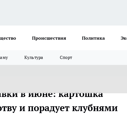
щество
Происшествия
Политика
Эк
ламу
Культура
Спорт
авки в июне: картошка
тву и порадует клубнями