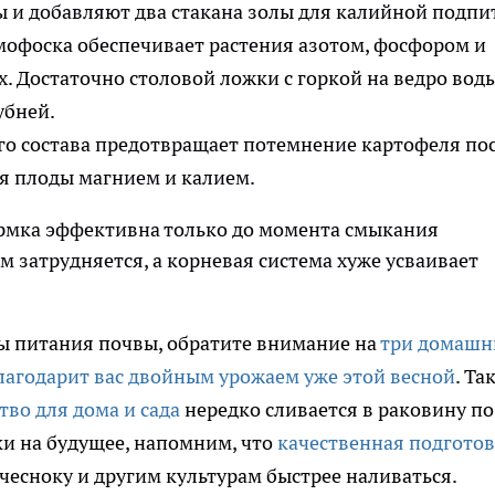
ы и добавляют два стакана золы для калийной подпи
офоска обеспечивает растения азотом, фосфором и
 Достаточно столовой ложки с горкой на ведро воды
убней.
го состава предотвращает потемнение картофеля по
ая плоды магнием и калием.
ормка эффективна только до момента смыкания
м затрудняется, а корневая система хуже усваивает
ы питания почвы, обратите внимание на
три домашн
лагодарит вас двойным урожаем уже этой весной
. Та
тво для дома и сада
нередко сливается в раковину по
ки на будущее, напомним, что
качественная подгото
чесноку и другим культурам быстрее наливаться.