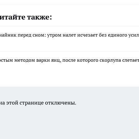
итайте также:
 чайник перед сном: утром налет исчезает без единого уси
остым методом варки яиц, после которого скорлупа слетае
а этой странице отключены.