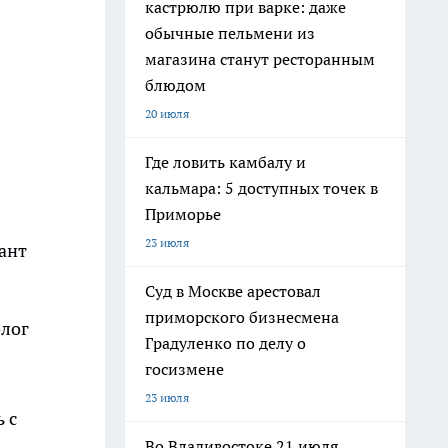
кастрюлю при варке: даже
обычные пельмени из
магазина станут ресторанным
блюдом
20 июля
Где ловить камбалу и
кальмара: 5 доступных точек в
Приморье
23 июля
ант
Суд в Москве арестовал
приморского бизнесмена
олог
Градуленко по делу о
госизмене
23 июля
 с
Во Владивостоке 21 июля