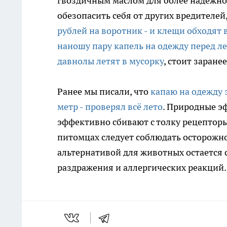
гвоздичным маслом для более надежно
обезопасить себя от других вредителей
рублей на воротник - и клещи обходят 
наношу пару капель на одежду перед ле
давнолы летят в мусорку
, стоит заран
Ранее мы писали, что
капаю на одежду 
метр - проверял всё лето
. Природные э
эффективно сбивают с толку рецепторы
питомцах следует соблюдать осторожно
альтернативой для животных остается 
раздражения и аллергических реакций.