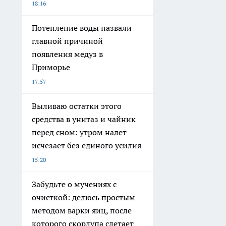
18:16
Потепление воды назвали
главной причиной
появления медуз в
Приморье
17:57
Выливаю остатки этого
средства в унитаз и чайник
перед сном: утром налет
исчезает без единого усилия
15:20
Забудьте о мучениях с
очисткой: делюсь простым
методом варки яиц, после
которого скорлупа слетает