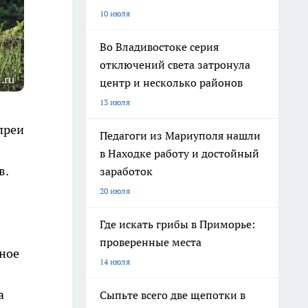
10 июля
Во Владивостоке серия
отключений света затронула
.ru
центр и несколько районов
13 июля
преи
Педагоги из Мариуполя нашли
в Находке работу и достойный
в.
заработок
20 июля
Где искать грибы в Приморье:
проверенные места
нное
14 июля
а
Сыпьте всего две щепотки в