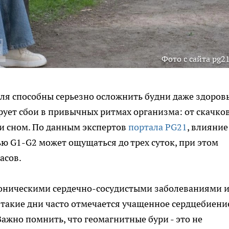
Фото с сайта pg21
ля способны серьезно осложнить будни даже здоров
ует сбои в привычных ритмах организма: от скачко
и сном. По данным экспертов
портала PG21
, влияние
 G1-G2 может ощущаться до трех суток, при этом
асов.
хроническими сердечно-сосудистыми заболеваниями 
такие дни часто отмечается учащенное сердцебиени
ажно помнить, что геомагнитные бури - это не