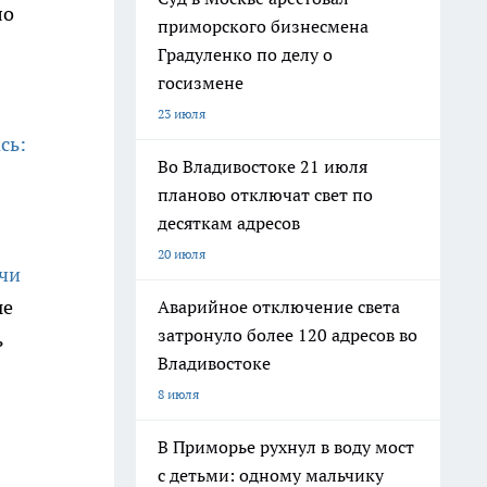
ло
приморского бизнесмена
Градуленко по делу о
госизмене
23 июля
сь:
Во Владивостоке 21 июля
планово отключат свет по
десяткам адресов
20 июля
ачи
ые
Аварийное отключение света
затронуло более 120 адресов во
ь
Владивостоке
8 июля
В Приморье рухнул в воду мост
с детьми: одному мальчику