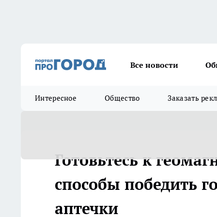
Все новости
Об
Интересное
Общество
Заказать рек
Готовьтесь к геома
способы победить го
аптечки