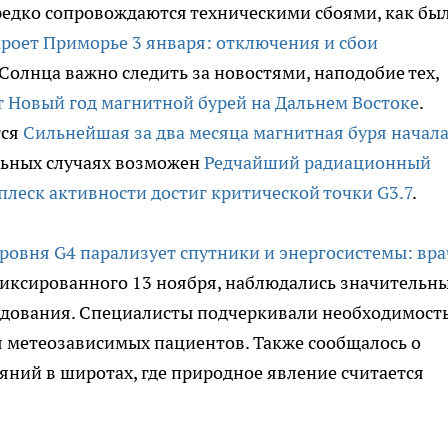
редко сопровождаются техническими сбоями, как бы
роет Приморье 3 января: отключения и сбои
 Солнца важно следить за новостями, наподобие тех,
 Новый год магнитной бурей на Дальнем Востоке
.
тся
Сильнейшая за два месяца магнитная буря начала
альных случаях возможен
Редчайший радиационный
плеск активности достиг критической точки G3.7
.
ровня G4 парализует спутники и энергосистемы: вр
афиксированного 13 ноября, наблюдались значительн
удования. Специалисты подчеркивали необходимост
я метеозависимых пациентов. Также сообщалось о
ний в широтах, где природное явление считается