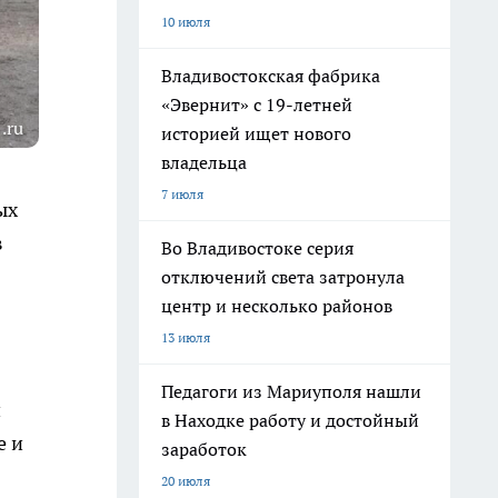
10 июля
Владивостокская фабрика
«Эвернит» с 19-летней
.ru
историей ищет нового
владельца
7 июля
ых
в
Во Владивостоке серия
отключений света затронула
центр и несколько районов
13 июля
Педагоги из Мариуполя нашли
и
в Находке работу и достойный
е и
заработок
20 июля