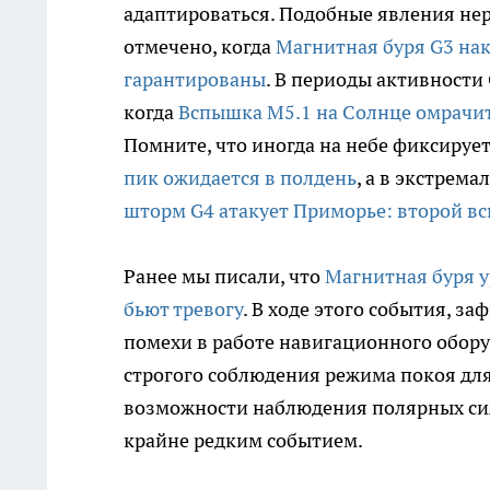
адаптироваться. Подобные явления не
отмечено, когда
Магнитная буря G3 нак
гарантированы
. В периоды активности
когда
Вспышка М5.1 на Солнце омрачит
Помните, что иногда на небе фиксируе
пик ожидается в полдень
, а в экстрем
шторм G4 атакует Приморье: второй вс
Ранее мы писали, что
Магнитная буря у
бьют тревогу
. В ходе этого события, з
помехи в работе навигационного обор
строгого соблюдения режима покоя дл
возможности наблюдения полярных сия
крайне редким событием.