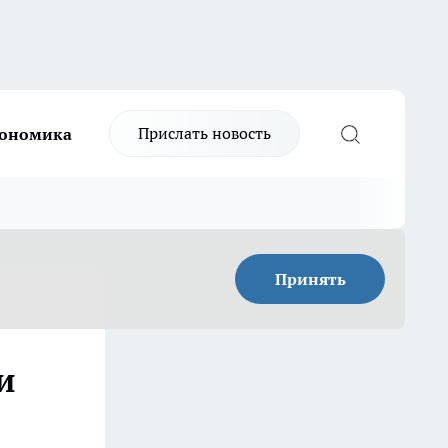
Прислать новость
ономика
Принять
и