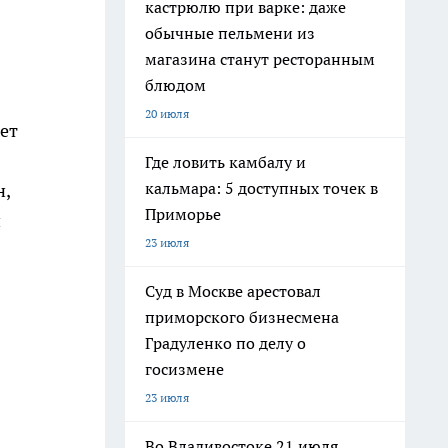
кастрюлю при варке: даже
обычные пельмени из
магазина станут ресторанным
блюдом
20 июля
ет
Где ловить камбалу и
кальмара: 5 доступных точек в
н,
Приморье
й
23 июля
Суд в Москве арестовал
приморского бизнесмена
Градуленко по делу о
госизмене
23 июля
Во Владивостоке 21 июля