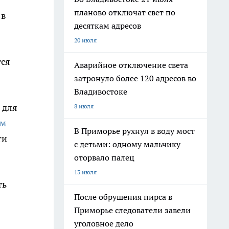
планово отключат свет по
 в
десяткам адресов
20 июля
тся
Аварийное отключение света
затронуло более 120 адресов во
Владивостоке
 для
8 июля
ом
В Приморье рухнул в воду мост
ги
с детьми: одному мальчику
оторвало палец
13 июля
ть
После обрушения пирса в
Приморье следователи завели
уголовное дело