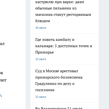
кастрюлю при варке: даже
обычные пельмени из
магазина станут ресторанным
блюдом
20 июля
Где ловить камбалу и
тал
кальмара: 5 доступных точек в
Приморье
23 июля
Суд в Москве арестовал
ов
приморского бизнесмена
еют
Градуленко по делу о
госизмене
м
,
23 июля
Во Владивостоке 21 июля