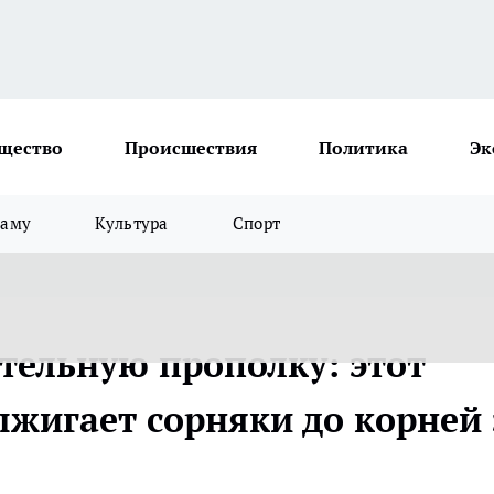
щество
Происшествия
Политика
Эк
ламу
Культура
Спорт
тельную прополку: этот
ыжигает сорняки до корней 