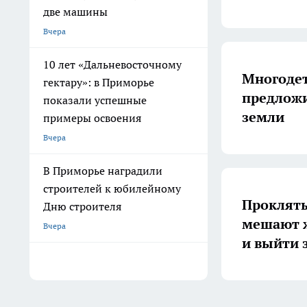
две машины
Вчера
10 лет «Дальневосточному
Многоде
гектару»: в Приморье
предложи
показали успешные
земли
примеры освоения
Вчера
В Приморье наградили
строителей к юбилейному
Прокляты
Дню строителя
мешают ж
Вчера
и выйти 