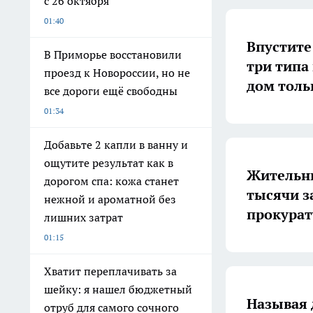
с 26 октября
01:40
Впустите
В Приморье восстановили
три типа
проезд к Новороссии, но не
дом толь
все дороги ещё свободны
01:34
Добавьте 2 капли в ванну и
ощутите результат как в
Жительни
дорогом спа: кожа станет
тысячи з
нежной и ароматной без
прокурат
лишних затрат
01:15
Хватит переплачивать за
шейку: я нашел бюджетный
Называя 
отруб для самого сочного