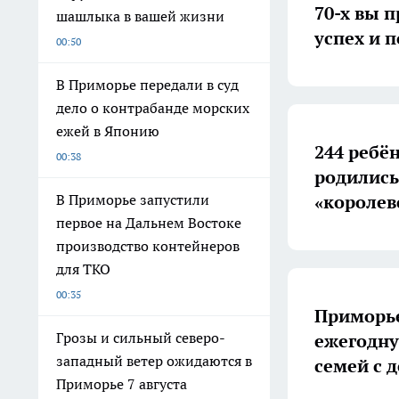
70-х вы 
шашлыка в вашей жизни
успех и 
00:50
В Приморье передали в суд
дело о контрабанде морских
ежей в Японию
244 ребё
00:38
родились
«королев
В Приморье запустили
первое на Дальнем Востоке
производство контейнеров
для ТКО
00:35
Приморье
Грозы и сильный северо-
ежегодну
западный ветер ожидаются в
семей с 
Приморье 7 августа