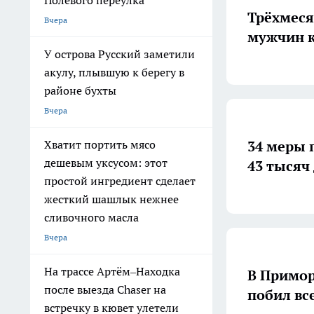
Полевого переулка
Трёхмеся
Вчера
мужчин к
У острова Русский заметили
акулу, плывшую к берегу в
районе бухты
Вчера
34 меры 
Хватит портить мясо
дешевым уксусом: этот
43 тысяч
простой ингредиент сделает
жесткий шашлык нежнее
сливочного масла
Вчера
На трассе Артём–Находка
В Примор
после выезда Chaser на
побил вс
встречку в кювет улетели