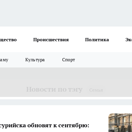
щество
Происшествия
Политика
Эк
ламу
Культура
Спорт
Новости по тэгу
Семья
сурийска обновят к сентябрю: