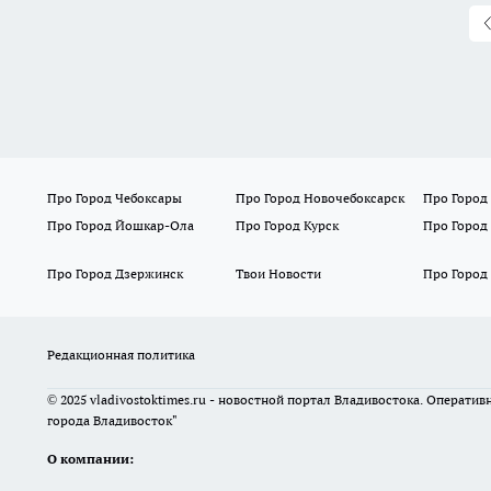
Про Город Чебоксары
Про Город Новочебоксарск
Про Город
Про Город Йошкар-Ола
Про Город Курск
Про Город
Про Город Дзержинск
Твои Новости
Про Город
Редакционная политика
© 2025 vladivostoktimes.ru - новостной портал Владивостока. Операти
города Владивосток"
О компании: