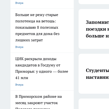
Вчера
Больше не режу старые
полотенца на ветошь:
Запомнит
показываю 8 полезных
поездки 
предметов для дома без
больше н
лишних затрат
Вчера
ЦИК раскрыла доходы
кандидатов в Госдуму от
Студенты
Приморья: у одного — более
наставни
41 млн
Вчера
В Приморском районе на
месяц закроют участок