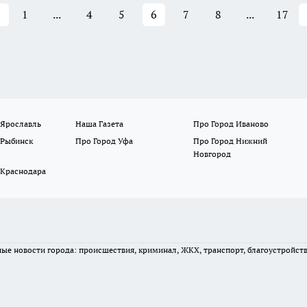
1
...
4
5
6
7
8
...
17
 Ярославль
Наша Газета
Про Город Иваново
 Рыбинск
Про Город Уфа
Про Город Нижний
Новгород
 Краснодара
вные новости города: происшествия, криминал, ЖКХ, транспорт, благоустройст