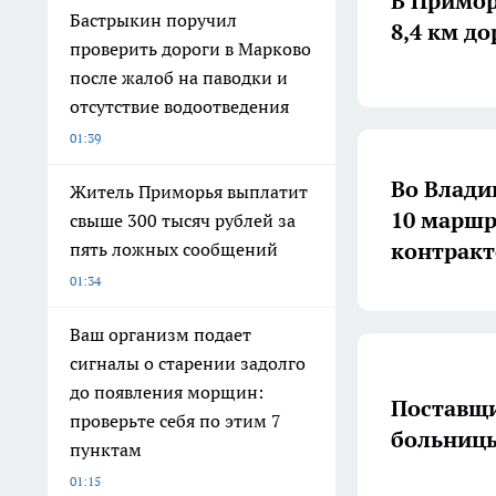
В Примор
Бастрыкин поручил
8,4 км д
проверить дороги в Марково
после жалоб на паводки и
отсутствие водоотведения
01:39
Во Влади
Житель Приморья выплатит
10 маршр
свыше 300 тысяч рублей за
контракт
пять ложных сообщений
01:34
Ваш организм подает
сигналы о старении задолго
до появления морщин:
Поставщи
проверьте себя по этим 7
больницы
пунктам
01:15