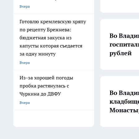
Вчера
Готовлю кремлевскую хряпу
по рецепту Брежнева:
Во Влади
бюджетная закуска из
госпитал
капусты которая съедается
рублей
за одну минуту
Вчера
Из-за хорошей погоды
пробка растянулась с
Во Влади
Чуркина до ДВФУ
кладбище
Вчера
Монасты