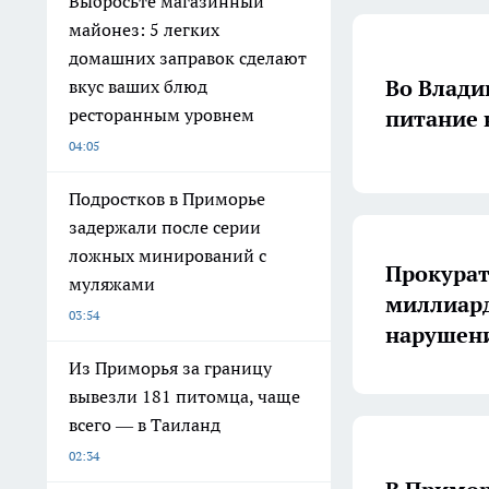
Выбросьте магазинный
майонез: 5 легких
домашних заправок сделают
Во Влади
вкус ваших блюд
ресторанным уровнем
питание 
04:05
Подростков в Приморье
задержали после серии
ложных минирований с
Прокурат
муляжами
миллиард
03:54
нарушени
Из Приморья за границу
вывезли 181 питомца, чаще
всего — в Таиланд
02:34