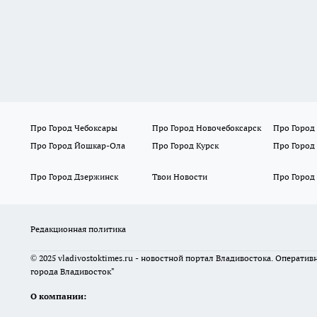
Про Город Чебоксары
Про Город Новочебоксарск
Про Город
Про Город Йошкар-Ола
Про Город Курск
Про Город
Про Город Дзержинск
Твои Новости
Про Город
Редакционная политика
© 2025 vladivostoktimes.ru - новостной портал Владивостока. Операти
города Владивосток"
О компании: