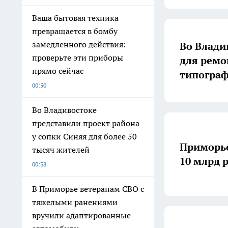
Ваша бытовая техника
превращается в бомбу
замедленного действия:
Во Влади
проверьте эти приборы
для ремо
прямо сейчас
типогра
00:50
Во Владивостоке
представили проект района
у сопки Синяя для более 50
Приморье
тысяч жителей
10 млрд 
00:38
В Приморье ветеранам СВО с
тяжелыми ранениями
вручили адаптированные