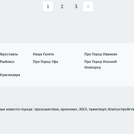
1
2
3
 Ярославль
Наша Газета
Про Город Иваново
 Рыбинск
Про Город Уфа
Про Город Нижний
Новгород
 Краснодара
вные новости города: происшествия, криминал, ЖКХ, транспорт, благоустройст