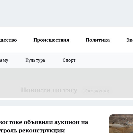
щество
Происшествия
Политика
Эк
ламу
Культура
Спорт
Новости по тэгу
Госзакупки
востоке объявили аукцион на
троль реконструкции