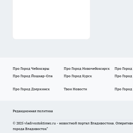
Про Город Чебоксары
Про Город Новочебоксарск
Про Город
Про Город Йошкар-Ола
Про Город Курск
Про Город
Про Город Дзержинск
Твои Новости
Про Город
Редакционная политика
© 2025 vladivostoktimes.ru - новостной портал Владивостока. Операти
города Владивосток"