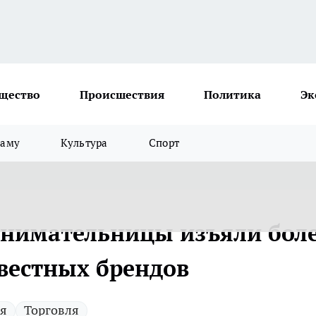
щество
Происшествия
Политика
Эк
ламу
Культура
Спорт
инимательницы изъяли бол
звестных брендов
я
Торговля