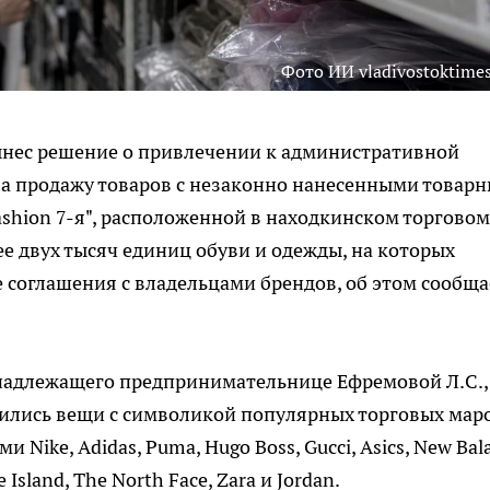
Фото ИИ vladivostoktimes
нес решение о привлечении к административной
за продажу товаров с незаконно нанесенными товар
ashion 7-я", расположенной в находкинском торговом
е двух тысяч единиц обуви и одежды, на которых
соглашения с владельцами брендов, об этом сообща
инадлежащего предпринимательнице Ефремовой Л.С.,
дились вещи с символикой популярных торговых маро
 Nike, Adidas, Puma, Hugo Boss, Gucci, Asics, New Bal
e Island, The North Face, Zara и Jordan.