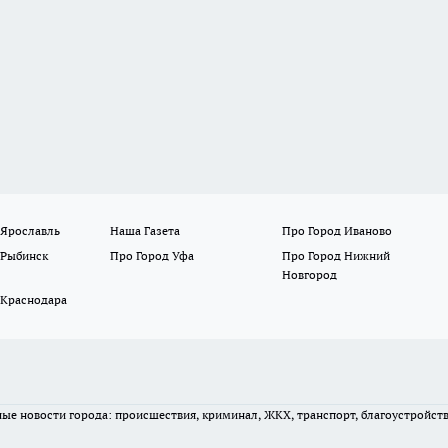
 Ярославль
Наша Газета
Про Город Иваново
 Рыбинск
Про Город Уфа
Про Город Нижний
Новгород
 Краснодара
вные новости города: происшествия, криминал, ЖКХ, транспорт, благоустройст