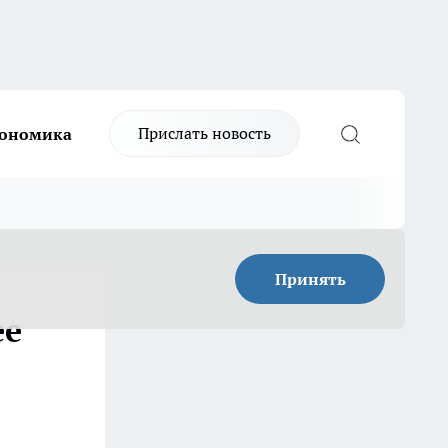
Прислать новость
ономика
Принять
ее