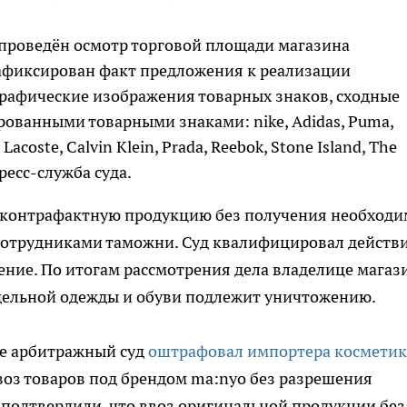
проведён осмотр торговой площади магазина
Зафиксирован факт предложения к реализации
графические изображения товарных знаков, сходные
рованными товарными знаками: nike, Adidas, Puma,
 Lacoste, Calvin Klein, Prada, Reebok, Stone Island, The
пресс-служба суда.
контрафактную продукцию без получения необход
сотрудниками таможни. Суд квалифицировал действ
ние. По итогам рассмотрения дела владелице магаз
ддельной одежды и обуви подлежит уничтожению.
ье арбитражный суд
оштрафовал импортера космети
воз товаров под брендом ma:nyo без разрешения
подтвердили, что ввоз оригинальной продукции без