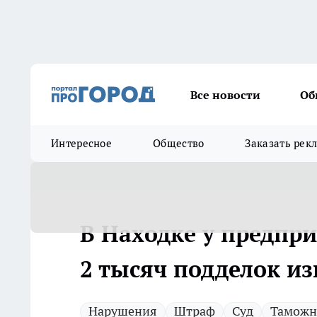
Все новости
Об
Интересное
Общество
Заказать рек
В Находке у предпр
2 тысяч подделок и
Нарушения
Штраф
Суд
Таможн