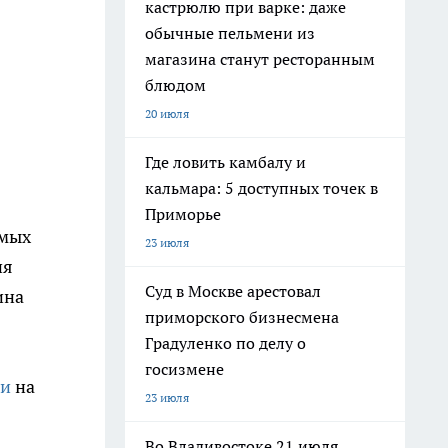
кастрюлю при варке: даже
обычные пельмени из
магазина станут ресторанным
блюдом
20 июля
Где ловить камбалу и
кальмара: 5 доступных точек в
Приморье
имых
23 июля
ия
Суд в Москве арестовал
ина
приморского бизнесмена
Градуленко по делу о
госизмене
ки
на
23 июля
Во Владивостоке 21 июля