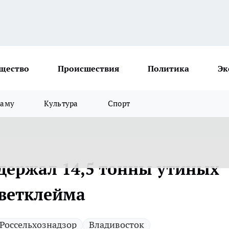
щество
Происшествия
Политика
Эк
ламу
Культура
Спорт
адержал 14,5 тонны утиных
 ветклейма
Россельхознадзор
Владивосток