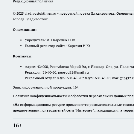
Редакционная политика
© 2025 vladivostoktimes.ru - новостной портал Владивостока. Операти
города Владивосток"
О компании:
Учредитель: ИП Карелин Н.Ю
Главный редактор сайта: Карелин Н.Ю.
Контакты
Адрес: 424000, Республика Марий Эл, г. Йошкар-Ола, ул. Палантая
Редакция: 31-40-60, pgorod12@mail.ru
Рекламный отдел: 8-927-680-46-20? 8-927-680-46-10, mari@pg12.r
Знак информационной продукции: 16+.
Политика конфиденциальности и обработки персональных данных поль
«На информационном ресурсе применяются рекомендательные техноло
предпочтениям пользователей сети "Интернет", находящихся на терр
16+