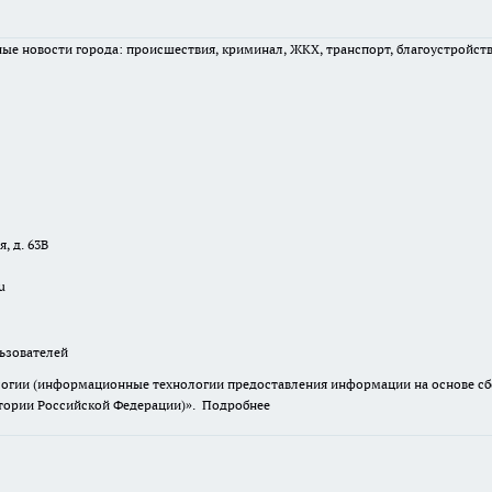
вные новости города: происшествия, криминал, ЖКХ, транспорт, благоустройст
, д. 63В
u
зователей
гии (информационные технологии предоставления информации на основе сбор
итории Российской Федерации)».
Подробнее