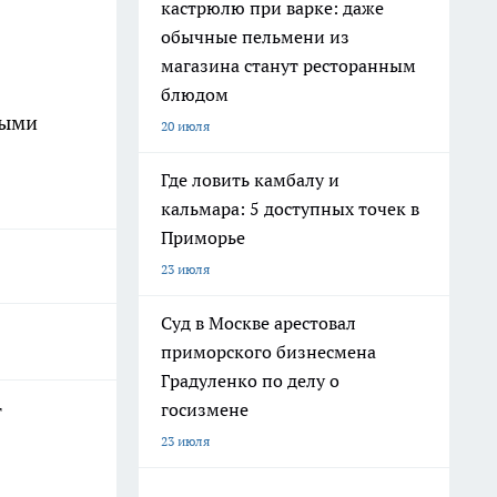
кастрюлю при варке: даже
обычные пельмени из
магазина станут ресторанным
блюдом
выми
20 июля
Где ловить камбалу и
кальмара: 5 доступных точек в
Приморье
23 июля
Суд в Москве арестовал
приморского бизнесмена
Градуленко по делу о
госизмене
т
23 июля