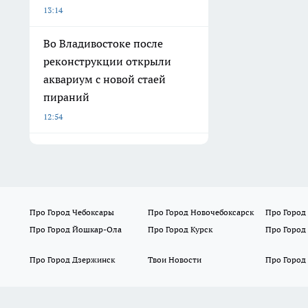
13:14
Во Владивостоке после
реконструкции открыли
аквариум с новой стаей
пираний
12:54
Про Город Чебоксары
Про Город Новочебоксарск
Про Город
Про Город Йошкар-Ола
Про Город Курск
Про Город
Про Город Дзержинск
Твои Новости
Про Город