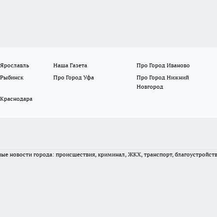
 Ярославль
Наша Газета
Про Город Иваново
 Рыбинск
Про Город Уфа
Про Город Нижний
Новгород
 Краснодара
вные новости города: происшествия, криминал, ЖКХ, транспорт, благоустройст