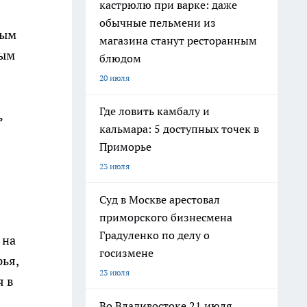
кастрюлю при варке: даже
обычные пельмени из
ным
магазина станут ресторанным
ным
блюдом
20 июля
Где ловить камбалу и
ь
кальмара: 5 доступных точек в
Приморье
23 июля
Суд в Москве арестовал
приморского бизнесмена
Градуленко по делу о
 на
госизмене
ья,
23 июля
я в
Во Владивостоке 21 июля