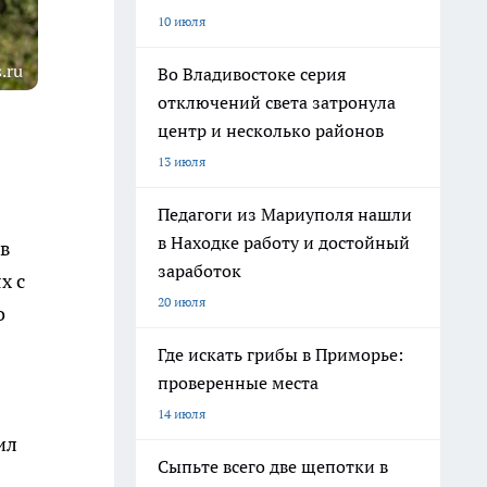
10 июля
.ru
Во Владивостоке серия
отключений света затронула
центр и несколько районов
13 июля
Педагоги из Мариуполя нашли
в Находке работу и достойный
 в
заработок
х с
20 июля
о
Где искать грибы в Приморье:
проверенные места
14 июля
ил
Сыпьте всего две щепотки в