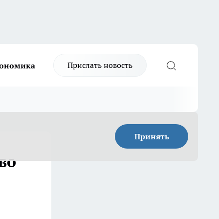
Прислать новость
ономика
Принять
во