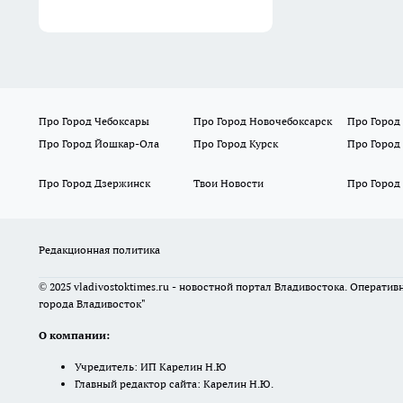
Про Город Чебоксары
Про Город Новочебоксарск
Про Город
Про Город Йошкар-Ола
Про Город Курск
Про Город
Про Город Дзержинск
Твои Новости
Про Город
Редакционная политика
© 2025 vladivostoktimes.ru - новостной портал Владивостока. Операти
города Владивосток"
О компании:
Учредитель: ИП Карелин Н.Ю
Главный редактор сайта: Карелин Н.Ю.