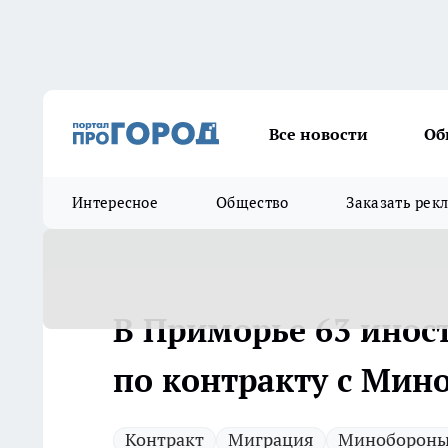
Все новости
Об
Интересное
Общество
Заказать рек
В Приморье 63 инос
по контракту с Мин
Контракт
Миграция
Миноборон