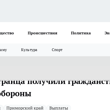
щество
Происшествия
Политика
Эк
ламу
Культура
Спорт
транца получили гражданст
обороны
ы
Приморский край
Выплаты