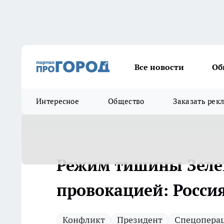
Все новости
Об
Интересное
Общество
Заказать рек
Режим тишины Зелен
провокацией: Росси
Конфликт
Президент
Спецопера