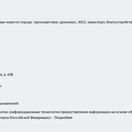
вные новости города: происшествия, криминал, ЖКХ, транспорт, благоустройст
, д. 63В
u
зователей
гии (информационные технологии предоставления информации на основе сбор
итории Российской Федерации)».
Подробнее