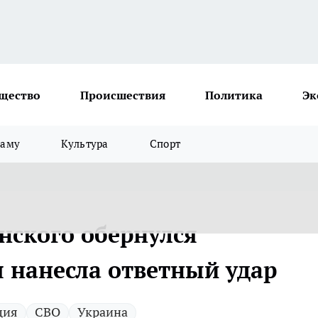
щество
Происшествия
Политика
Эк
ламу
Культура
Спорт
ского обернулся
я нанесла ответный удар
ция
СВО
Украина