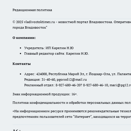
Редакционная политика
© 2025 vladivostoktimes.ru - новостной портал Владивостока. Операти
города Владивосток"
О компании:
Учредитель: ИП Карелин Н.Ю
Главный редактор сайта: Карелин Н.Ю.
Контакты
Адрес: 424000, Республика Марий Эл, г. Йошкар-Ола, ул. Палантая
Редакция: 31-40-60, pgorod12@mail.ru
Рекламный отдел: 8-927-680-46-20? 8-927-680-46-10, mari@pg12.r
Знак информационной продукции: 16+.
Политика конфиденциальности и обработки персональных данных поль
«На информационном ресурсе применяются рекомендательные техноло
предпочтениям пользователей сети "Интернет", находящихся на терр