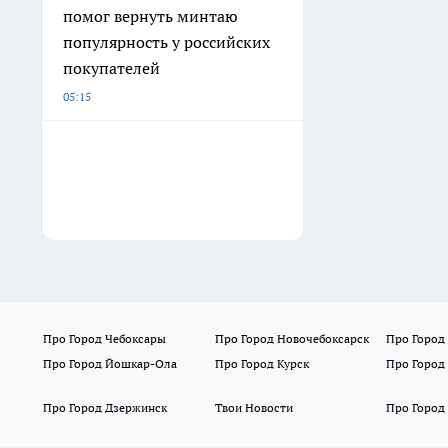
помог вернуть минтаю
популярность у российских
покупателей
05:15
Про Город Чебоксары
Про Город Новочебоксарск
Про Город
Про Город Йошкар-Ола
Про Город Курск
Про Город
Про Город Дзержинск
Твои Новости
Про Город