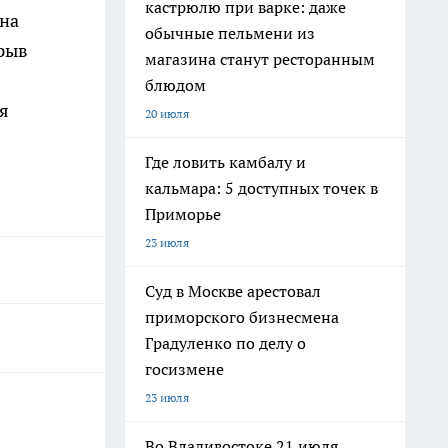
кастрюлю при варке: даже
ина
обычные пельмени из
крыв
магазина станут ресторанным
блюдом
ля
20 июля
Где ловить камбалу и
кальмара: 5 доступных точек в
Приморье
23 июля
Суд в Москве арестовал
приморского бизнесмена
Градуленко по делу о
госизмене
23 июля
Во Владивостоке 21 июля