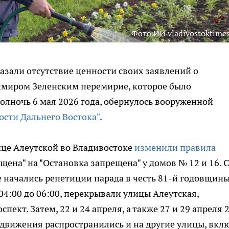
Фото ИИ vladivostoktimes
азали отсутствие ценности своих заявлений о
имиром Зеленским перемирие, которое было
полночь 6 мая 2026 года, обернулось вооруженной
ости Дальнего Востока"
.
ице Алеутской во Владивостоке
изменили правила
щена" на "Остановка запрещена" у домов № 12 и 16. С
е начались репетиции парада в честь 81-й годовщин
4:00 до 06:00, перекрывали улицы Алеутская,
пект. Затем, 22 и 24 апреля, а также 27 и 29 апреля 
ия движения распространились и на другие улицы, вкл