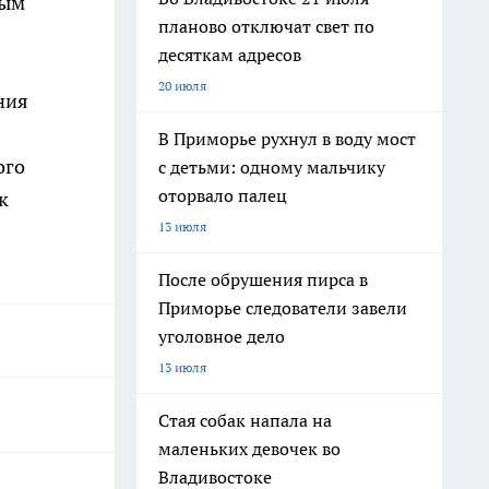
ным
планово отключат свет по
десяткам адресов
20 июля
ния
В Приморье рухнул в воду мост
ого
с детьми: одному мальчику
оторвало палец
к
13 июля
После обрушения пирса в
Приморье следователи завели
уголовное дело
13 июля
Стая собак напала на
маленьких девочек во
Владивостоке