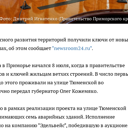
Фото: Дмитрий Игнатенко (Правительство Приморского кр
ного развития территорий получили ключи от новы
ах, об этом сообщает
"newsroom24.ru"
.
 в Приморье начался 8 июля, когда в правительстве
ов и ключей жильцам ветхих строений. В число перв
до этого проживали на улице Тюменской во
чно передал губернатор Олег Кожемяко.
о в рамках реализации проекта на улице Тюменской
занимающих семь аварийных зданий. Исполнение
о на компанию "Эдельвейс", победившую в аукционе