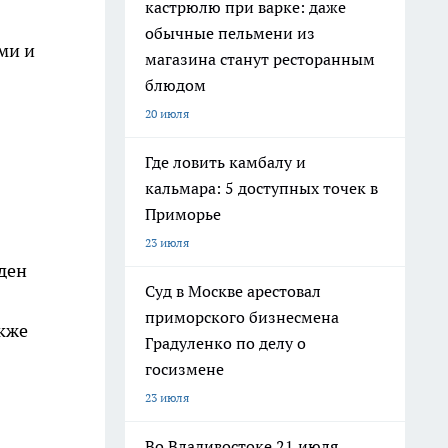
кастрюлю при варке: даже
обычные пельмени из
ми и
магазина станут ресторанным
блюдом
20 июля
Где ловить камбалу и
кальмара: 5 доступных точек в
Приморье
23 июля
еден
Суд в Москве арестовал
приморского бизнесмена
акже
Градуленко по делу о
госизмене
23 июля
Во Владивостоке 21 июля