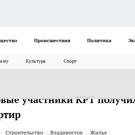
щество
Происшествия
Политика
Эк
ламу
Культура
Спорт
рвые участники КРТ получи
ртир
Строительство
Владивосток
Жилье