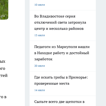
10 июля
.ru
Во Владивостоке серия
отключений света затронула
центр и несколько районов
13 июля
Педагоги из Мариуполя нашли
в Находке работу и достойный
заработок
вых
20 июля
ого
стей
Где искать грибы в Приморье:
проверенные места
14 июля
го в
Сыпьте всего две щепотки в