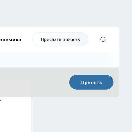
Прислать новость
ономика
Принять
м