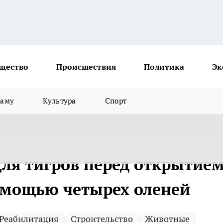
щество
Происшествия
Политика
Эк
ламу
Культура
Спорт
для тигров перед открытие
омощью четырех оленей
Реабилитация
Строительство
Животные