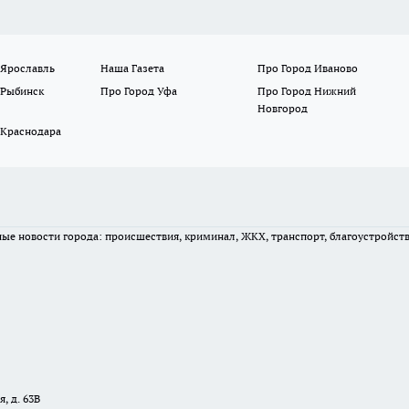
 Ярославль
Наша Газета
Про Город Иваново
 Рыбинск
Про Город Уфа
Про Город Нижний
Новгород
 Краснодара
вные новости города: происшествия, криминал, ЖКХ, транспорт, благоустройст
, д. 63В