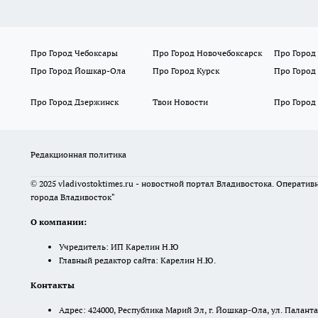
Про Город Чебоксары
Про Город Новочебоксарск
Про Город
Про Город Йошкар-Ола
Про Город Курск
Про Город
Про Город Дзержинск
Твои Новости
Про Город
Редакционная политика
© 2025 vladivostoktimes.ru - новостной портал Владивостока. Операти
города Владивосток"
О компании:
Учредитель: ИП Карелин Н.Ю
Главный редактор сайта: Карелин Н.Ю.
Контакты
Адрес: 424000, Республика Марий Эл, г. Йошкар-Ола, ул. Палантая