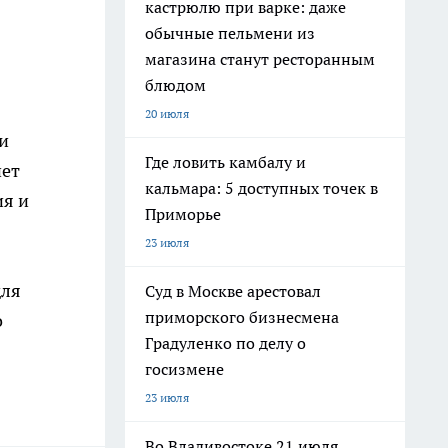
кастрюлю при варке: даже
обычные пельмени из
магазина станут ресторанным
блюдом
20 июля
и
Где ловить камбалу и
нет
кальмара: 5 доступных точек в
ия и
Приморье
23 июля
для
Суд в Москве арестовал
приморского бизнесмена
о
Градуленко по делу о
госизмене
23 июля
Во Владивостоке 21 июля