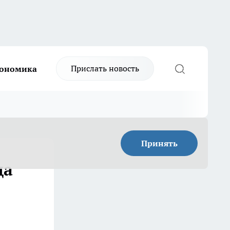
Прислать новость
ономика
Принять
да