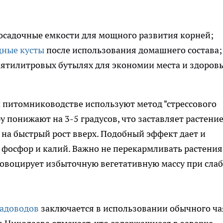
осадочные емкости для мощного развития корней;
щные кусты
после использования домашнего состава;
пятилитровых бутылях для экономии места и здоров
 питомниководстве используют метод "стрессового
 понижают на 3-5 градусов, что заставляет растени
е на быстрый рост вверх. Подобный эффект дает и
 фосфор и калий. Важно не перекармливать растения
 провоцирует избыточную вегетативную массу при сла
садоводов
заключается в использовании обычного ча