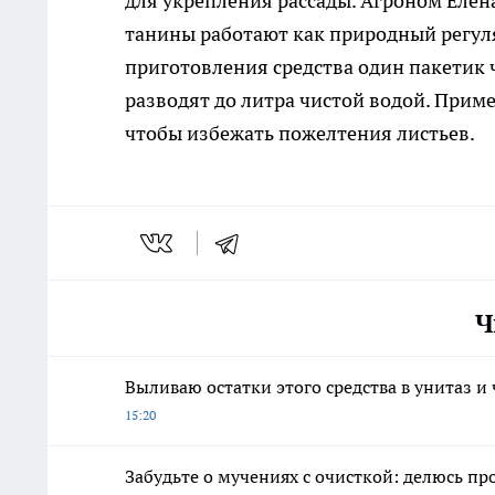
для укрепления рассады. Агроном Елен
танины работают как природный регуля
приготовления средства один пакетик ч
разводят до литра чистой водой. Приме
чтобы избежать пожелтения листьев.
Ч
Выливаю остатки этого средства в унитаз и
15:20
Забудьте о мучениях с очисткой: делюсь пр