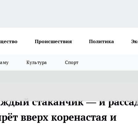
щество
Происшествия
Политика
Эк
ламу
Культура
Спорт
ждый стаканчик — и расса
рёт вверх коренастая и