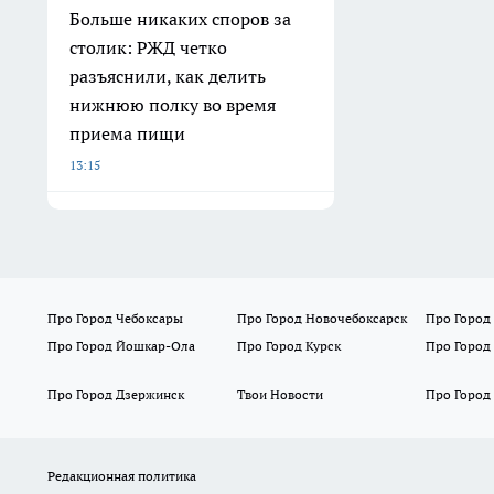
Больше никаких споров за
столик: РЖД четко
разъяснили, как делить
нижнюю полку во время
приема пищи
13:15
Про Город Чебоксары
Про Город Новочебоксарск
Про Город
Про Город Йошкар-Ола
Про Город Курск
Про Город
Про Город Дзержинск
Твои Новости
Про Город
Редакционная политика