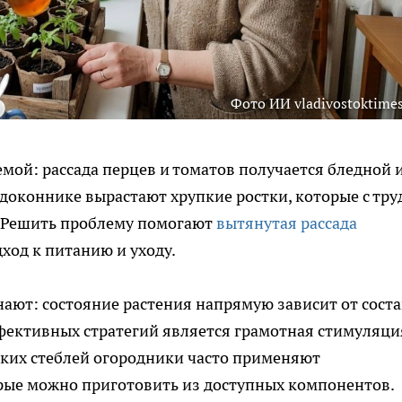
Фото ИИ vladivostoktimes
мой: рассада перцев и томатов получается бледной 
доконнике вырастают хрупкие ростки, которые с тр
. Решить проблему помогают
вытянутая рассада
дход к питанию и уходу.
ют: состояние растения напрямую зависит от соста
фективных стратегий является грамотная стимуляци
пких стеблей огородники часто применяют
ые можно приготовить из доступных компонентов.