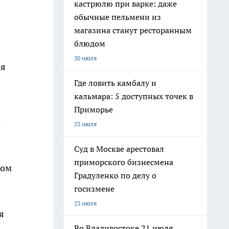
кастрюлю при варке: даже
обычные пельмени из
магазина станут ресторанным
блюдом
20 июля
ья
Где ловить камбалу и
кальмара: 5 доступных точек в
Приморье
е
23 июля
Суд в Москве арестовал
приморского бизнесмена
бом
Градуленко по делу о
госизмене
23 июля
я
Во Владивостоке 21 июля