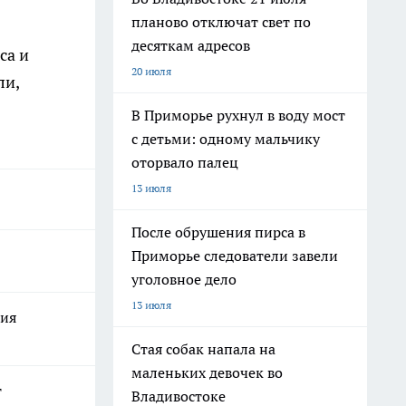
планово отключат свет по
десяткам адресов
са и
20 июля
ли,
В Приморье рухнул в воду мост
с детьми: одному мальчику
оторвало палец
13 июля
После обрушения пирса в
Приморье следователи завели
уголовное дело
13 июля
лия
Стая собак напала на
маленьких девочек во
т
Владивостоке