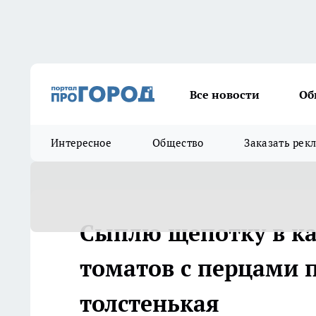
Все новости
Об
Интересное
Общество
Заказать рек
Сыплю щепотку в ка
томатов с перцами п
толстенькая