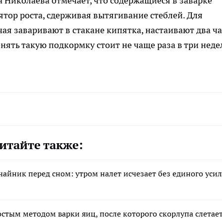
а Николаева отмечает, что содержащиеся в заварке
тор роста, сдерживая вытягивание стеблей. Для
ая заваривают в стакане кипятка, настаивают два ча
нять такую подкормку стоит не чаще раза в три неде
итайте также:
 чайник перед сном: утром налет исчезает без единого уси
остым методом варки яиц, после которого скорлупа слетае